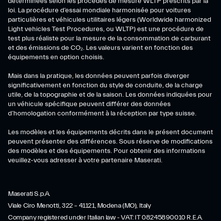
déterminées selon les procédés de mesure WLTP prescrits par la
loi. La procédure d’essai mondiale harmonisée pour voitures
particulières et véhicules utilitaires légers (Worldwide harmonized
Light vehicles Test Procedures, ou WLTP) est une procédure de
test plus réaliste pour la mesure de la consommation de carburant
et des émissions de CO₂. Les valeurs varient en fonction des
équipements en option choisis.
Mais dans la pratique, les données peuvent parfois diverger
significativement en fonction du style de conduite, de la charge
utile, de la topographie et de la saison. Les données indiquées pour
un véhicule spécifique peuvent différer des données
d’homologation conformément à la réception par type suisse.
Les modèles et les équipements décrits dans le présent document
peuvent présenter des différences. Sous réserve de modifications
des modèles et des équipements. Pour obtenir des informations
veuillez-vous adresser à votre partenaire Maserati.
Maserati S.p.A.
Viale Ciro Menotti, 322 – 41121, Modena (MO), Italy
Company registered under Italian law - VAT: IT 08245890010 R.E.A.