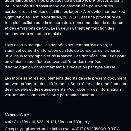
déterminées selon les procédés de mesure WLTP prescrits par la
loi. La procédure d’essai mondiale harmonisée pour voitures
particulières et véhicules utilitaires légers (Worldwide harmonized
Light vehicles Test Procedures, ou WLTP) est une procédure de
test plus réaliste pour la mesure de la consommation de carburant
et des émissions de CO₂. Les valeurs varient en fonction des
équipements en option choisis.
Mais dans la pratique, les données peuvent parfois diverger
significativement en fonction du style de conduite, de la charge
utile, de la topographie et de la saison. Les données indiquées pour
un véhicule spécifique peuvent différer des données
d’homologation conformément à la réception par type suisse.
Les modèles et les équipements décrits dans le présent document
peuvent présenter des différences. Sous réserve de modifications
des modèles et des équipements. Pour obtenir des informations
veuillez-vous adresser à votre partenaire Maserati.
Maserati S.p.A.
Viale Ciro Menotti, 322 – 41121, Modena (MO), Italy
Company registered under Italian law - VAT: IT 08245890010 R.E.A.