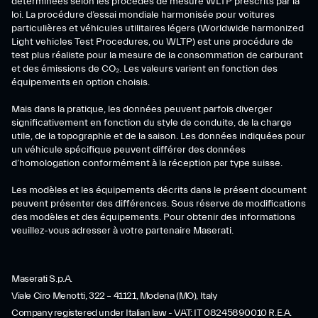
déterminées selon les procédés de mesure WLTP prescrits par la
loi. La procédure d’essai mondiale harmonisée pour voitures
particulières et véhicules utilitaires légers (Worldwide harmonized
Light vehicles Test Procedures, ou WLTP) est une procédure de
test plus réaliste pour la mesure de la consommation de carburant
et des émissions de CO₂. Les valeurs varient en fonction des
équipements en option choisis.
Mais dans la pratique, les données peuvent parfois diverger
significativement en fonction du style de conduite, de la charge
utile, de la topographie et de la saison. Les données indiquées pour
un véhicule spécifique peuvent différer des données
d’homologation conformément à la réception par type suisse.
Les modèles et les équipements décrits dans le présent document
peuvent présenter des différences. Sous réserve de modifications
des modèles et des équipements. Pour obtenir des informations
veuillez-vous adresser à votre partenaire Maserati.
Maserati S.p.A.
Viale Ciro Menotti, 322 – 41121, Modena (MO), Italy
Company registered under Italian law - VAT: IT 08245890010 R.E.A.