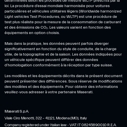
déterminées selon les procédés de mesure WLTP prescrits par la
loi. La procédure d’essai mondiale harmonisée pour voitures
particulières et véhicules utilitaires légers (Worldwide harmonized
Light vehicles Test Procedures, ou WLTP) est une procédure de
test plus réaliste pour la mesure de la consommation de carburant
et des émissions de CO₂. Les valeurs varient en fonction des
équipements en option choisis.
Mais dans la pratique, les données peuvent parfois diverger
significativement en fonction du style de conduite, de la charge
utile, de la topographie et de la saison. Les données indiquées pour
un véhicule spécifique peuvent différer des données
d’homologation conformément à la réception par type suisse.
Les modèles et les équipements décrits dans le présent document
peuvent présenter des différences. Sous réserve de modifications
des modèles et des équipements. Pour obtenir des informations
veuillez-vous adresser à votre partenaire Maserati.
Maserati S.p.A.
Viale Ciro Menotti, 322 – 41121, Modena (MO), Italy
Company registered under Italian law - VAT: IT 08245890010 R.E.A.