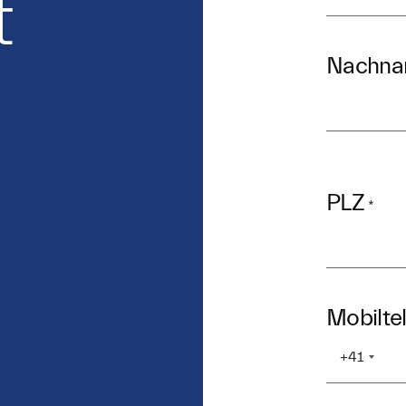
t
Nachn
PLZ
*
Mobilte
+41