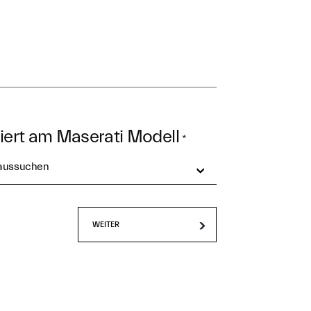
siert am Maserati Modell
*
 aussuchen