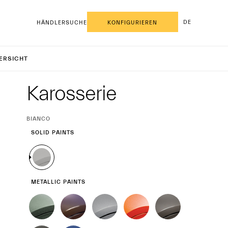
DE
HÄNDLERSUCHE
KONFIGURIEREN
cale
ERSICHT
Exterieur
Karosserie
CURRENT
BIANCO
SELECTION
SOLID PAINTS
METALLIC PAINTS