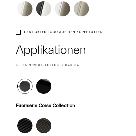
GESTICKTES LOGO AUF DEN KOPFSTÜTZEN
Applikationen
CURRENT
OFFENPORIGES EDELHOLZ RADICA
SELECTION
Fuoriserie Corse Collection