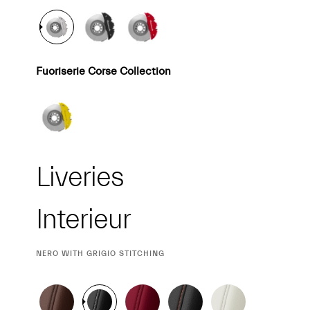
Fuoriserie Corse Collection
Liveries
Interieur
Interieur
CURRENT
NERO WITH GRIGIO STITCHING
SELECTION