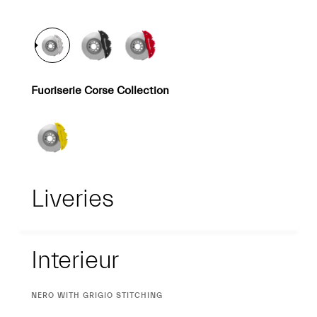
SELECTION
Fuoriserie Corse Collection
Liveries
Interieur
Interieur
CURRENT
NERO WITH GRIGIO STITCHING
SELECTION