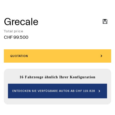
Grecale
Services
Total price
CHF 99.500
QUOTATION
16 Fahrzeuge ähnlich Ihrer Konfiguration
ENTDECKEN SIE VERFÜGBARE AUTOS AB CHF 119.828