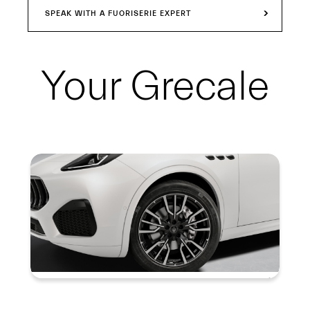
SPEAK WITH A FUORISERIE EXPERT
Your
Grecale
Summary