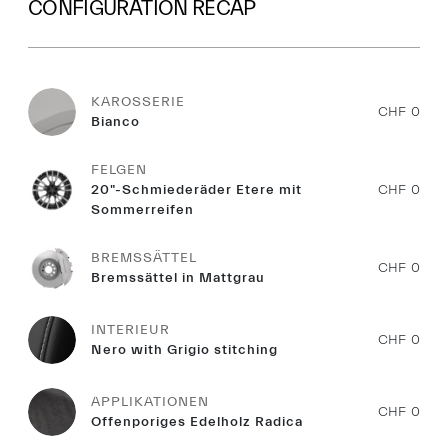
CONFIGURATION RECAP
KAROSSERIE
CHF 0
Bianco
FELGEN
20"-Schmiederäder Etere mit
CHF 0
Sommerreifen
BREMSSÄTTEL
CHF 0
Bremssättel in Mattgrau
INTERIEUR
CHF 0
Nero with Grigio stitching
APPLIKATIONEN
CHF 0
Offenporiges Edelholz Radica