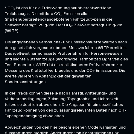
* CO₂ ist das für die Erderwärmung hauptverantwortliche
Treibhausgas. Die mittlere CO₂-Emission aller
(markenübergreifend) angebotenen Fahrzeugtypen in der
Schweiz beträgt 129 g/km. Der CO₂- Zielwert beträgt 118 g/km
(WLTP).
Die angegebenen Verbrauchs- und Emissionswerte wurden nach
den gesetzlich vorgeschriebenen Messverfahren WLTP ermittelt.
Das weltweit harmonisierte Prüfverfahren für Personenwagen
und leichte Nutzfahrzeuge (Worldwide Harmonized Light Vehicles
Test Procedure, WLTP) ist ein realistischeres Prüfverfahren zur
Messung des Kraftstoffverbrauchs und der CO₂-Emissionen. Die
Werte variieren in Abhängigkeit der gewählten
Sonderausstattungen.
In der Praxis können diese je nach Fahrstil, Witterungs- und
Verkehrsbedingungen, Zuladung, Topographie und Jahreszeit
teilweise deutlich abweichen. Die Angaben für ein spezifisches
Fahrzeug können von den zulassungsrelevanten Daten nach CH-
Typengenehmigung abweichen.
Abweichungen von den hier beschriebenen Modellvarianten und
Ausstattungen möglich. Änderungen von Konstruktionen und