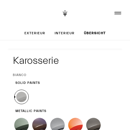
Set up your Greca
EXTERIEUR
INTERIEUR
ÜBERSICHT
Exterieur
Karosserie
CURRENT
BIANCO
SELECTION
SOLID PAINTS
METALLIC PAINTS