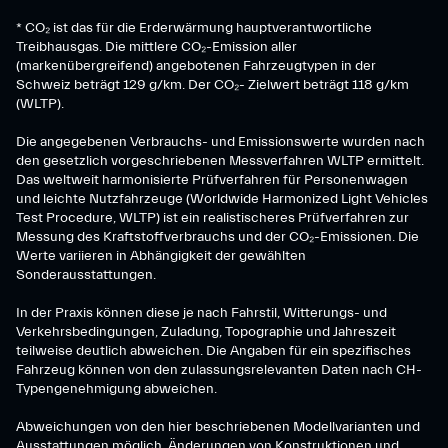
* CO₂ ist das für die Erderwärmung hauptverantwortliche
Treibhausgas. Die mittlere CO₂-Emission aller
(markenübergreifend) angebotenen Fahrzeugtypen in der
Schweiz beträgt 129 g/km. Der CO₂- Zielwert beträgt 118 g/km
(WLTP).
Die angegebenen Verbrauchs- und Emissionswerte wurden nach
den gesetzlich vorgeschriebenen Messverfahren WLTP ermittelt.
Das weltweit harmonisierte Prüfverfahren für Personenwagen
und leichte Nutzfahrzeuge (Worldwide Harmonized Light Vehicles
Test Procedure, WLTP) ist ein realistischeres Prüfverfahren zur
Messung des Kraftstoffverbrauchs und der CO₂-Emissionen. Die
Werte variieren in Abhängigkeit der gewählten
Sonderausstattungen.
In der Praxis können diese je nach Fahrstil, Witterungs- und
Verkehrsbedingungen, Zuladung, Topographie und Jahreszeit
teilweise deutlich abweichen. Die Angaben für ein spezifisches
Fahrzeug können von den zulassungsrelevanten Daten nach CH-
Typengenehmigung abweichen.
Abweichungen von den hier beschriebenen Modellvarianten und
Ausstattungen möglich. Änderungen von Konstruktionen und