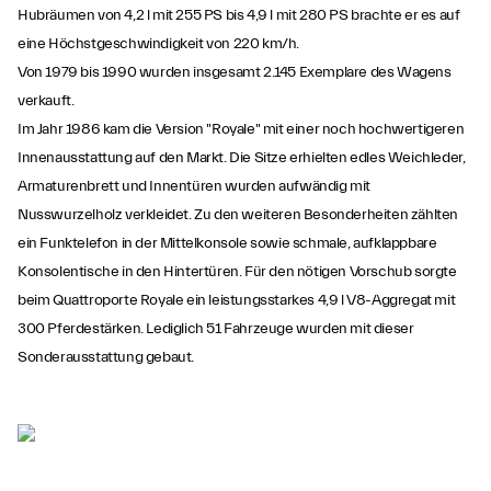
Hubräumen von 4,2 l mit 255 PS bis 4,9 l mit 280 PS brachte er es auf
eine Höchstgeschwindigkeit von 220 km/h.
Von 1979 bis 1990 wurden insgesamt 2.145 Exemplare des Wagens
verkauft.
Im Jahr 1986 kam die Version "Royale" mit einer noch hochwertigeren
Innenausstattung auf den Markt. Die Sitze erhielten edles Weichleder,
Armaturenbrett und Innentüren wurden aufwändig mit
Nusswurzelholz verkleidet. Zu den weiteren Besonderheiten zählten
ein Funktelefon in der Mittelkonsole sowie schmale, aufklappbare
Konsolentische in den Hintertüren. Für den nötigen Vorschub sorgte
beim Quattroporte Royale ein leistungsstarkes 4,9 l V8-Aggregat mit
300 Pferdestärken. Lediglich 51 Fahrzeuge wurden mit dieser
Sonderausstattung gebaut.