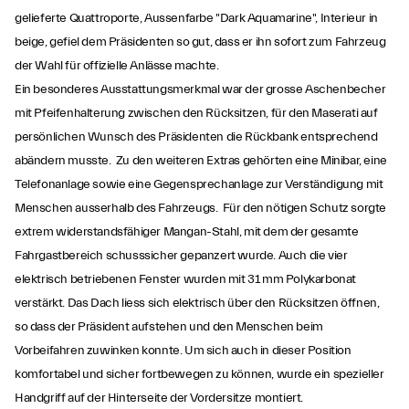
gelieferte Quattroporte, Aussenfarbe "Dark Aquamarine", Interieur in
beige, gefiel dem Präsidenten so gut, dass er ihn sofort zum Fahrzeug
der Wahl für offizielle Anlässe machte.
Ein besonderes Ausstattungsmerkmal war der grosse Aschenbecher
mit Pfeifenhalterung zwischen den Rücksitzen, für den Maserati auf
persönlichen Wunsch des Präsidenten die Rückbank entsprechend
abändern musste. Zu den weiteren Extras gehörten eine Minibar, eine
Telefonanlage sowie eine Gegensprechanlage zur Verständigung mit
Menschen ausserhalb des Fahrzeugs. Für den nötigen Schutz sorgte
extrem widerstandsfähiger Mangan-Stahl, mit dem der gesamte
Fahrgastbereich schusssicher gepanzert wurde. Auch die vier
elektrisch betriebenen Fenster wurden mit 31 mm Polykarbonat
verstärkt. Das Dach liess sich elektrisch über den Rücksitzen öffnen,
so dass der Präsident aufstehen und den Menschen beim
Vorbeifahren zuwinken konnte. Um sich auch in dieser Position
komfortabel und sicher fortbewegen zu können, wurde ein spezieller
Handgriff auf der Hinterseite der Vordersitze montiert.