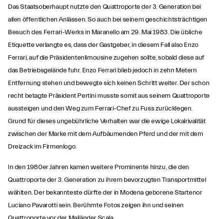
Das Staatsoberhaupt nutzte den Quattroporte der 3. Generation bei
allen öffentlichen Anlässen. So auch bei seinem geschichtsträchtigen
Besuch des Ferrari-Werks in Maranello am 29. Mai 1983. Die übliche
Etiquette verlangte es, dass der Gastgeber, in diesem Fall also Enzo
Ferrari, auf die Präsidentenlimousine zugehen sollte, sobald diese auf
das Betriebsgelände fuhr. Enzo Ferrari blieb jedoch in zehn Metern
Entfernung stehen und bewegte sich keinen Schritt weiter. Der schon
recht betagte Präsident Pertini musste somit aus seinem Quattroporte
aussteigen und den Weg zum Ferrari-Chef zu Fuss zurücklegen.
Grund für dieses ungebührliche Verhalten war die ewige Lokalrivalität
zwischen der Marke mit dem Aufbäumenden Pferd und der mit dem
Dreizack im Firmenlogo.
In den 1980er Jahren kamen weitere Prominente hinzu, die den
Quattroporte der 3. Generation zu ihrem bevorzugten Transportmittel
wählten. Der bekannteste dürfte der in Modena geborene Startenor
Luciano Pavarotti sein. Berühmte Fotos zeigen ihn und seinen
Quattroporte vor der Mailänder Scala.