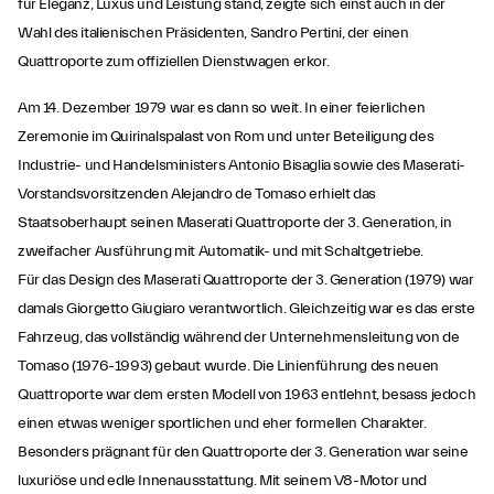
für Eleganz, Luxus und Leistung stand, zeigte sich einst auch in der
Wahl des italienischen Präsidenten, Sandro Pertini, der einen
Quattroporte zum offiziellen Dienstwagen erkor.
Am 14. Dezember 1979 war es dann so weit. In einer feierlichen
Zeremonie im Quirinalspalast von Rom und unter Beteiligung des
Industrie- und Handelsministers Antonio Bisaglia sowie des Maserati-
Vorstandsvorsitzenden Alejandro de Tomaso erhielt das
Staatsoberhaupt seinen Maserati Quattroporte der 3. Generation, in
zweifacher Ausführung mit Automatik- und mit Schaltgetriebe.
Für das Design des Maserati Quattroporte der 3. Generation (1979) war
damals Giorgetto Giugiaro verantwortlich. Gleichzeitig war es das erste
Fahrzeug, das vollständig während der Unternehmensleitung von de
Tomaso (1976-1993) gebaut wurde. Die Linienführung des neuen
Quattroporte war dem ersten Modell von 1963 entlehnt, besass jedoch
einen etwas weniger sportlichen und eher formellen Charakter.
Besonders prägnant für den Quattroporte der 3. Generation war seine
luxuriöse und edle Innenausstattung. Mit seinem V8-Motor und