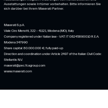
Ausstattungen sowie Irrtümer vorbehalten. Bitte informieren Sie
sich darüber bei Ihrem Maserati Partner.
Maserati S.p.A.
Viale Ciro Menotti, 322 – 41121, Modena (MO), Italy
Company registered under Italian law - VAT: IT 08245890010 R.E.A.
Modena 347990
Share capital: 80.000.000 €, fully paid-up
Direction and coordination under Article 2497 of the Italian Civil Code:
Stellantis N.V.
maserati@pec.fcagroup.com
www.maserati.com