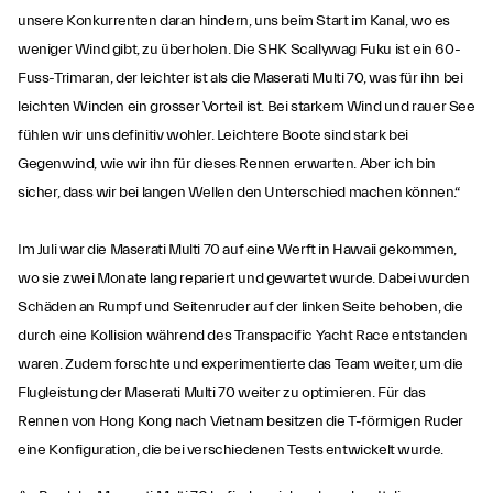
unsere Konkurrenten daran hindern, uns beim Start im Kanal, wo es
weniger Wind gibt, zu überholen. Die SHK Scallywag Fuku ist ein 60-
Fuss-Trimaran, der leichter ist als die Maserati Multi 70, was für ihn bei
leichten Winden ein grosser Vorteil ist. Bei starkem Wind und rauer See
fühlen wir uns definitiv wohler. Leichtere Boote sind stark bei
Gegenwind, wie wir ihn für dieses Rennen erwarten. Aber ich bin
sicher, dass wir bei langen Wellen den Unterschied machen können.“
Im Juli war die Maserati Multi 70 auf eine Werft in Hawaii gekommen,
wo sie zwei Monate lang repariert und gewartet wurde. Dabei wurden
Schäden an Rumpf und Seitenruder auf der linken Seite behoben, die
durch eine Kollision während des Transpacific Yacht Race entstanden
waren. Zudem forschte und experimentierte das Team weiter, um die
Flugleistung der Maserati Multi 70 weiter zu optimieren. Für das
Rennen von Hong Kong nach Vietnam besitzen die T-förmigen Ruder
eine Konfiguration, die bei verschiedenen Tests entwickelt wurde.