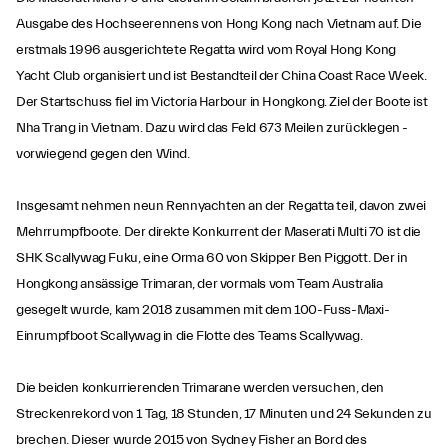
Ausgabe des Hochseerennens von Hong Kong nach Vietnam auf. Die
erstmals 1996 ausgerichtete Regatta wird vom Royal Hong Kong
Yacht Club organisiert und ist Bestandteil der China Coast Race Week.
Der Startschuss fiel im Victoria Harbour in Hongkong. Ziel der Boote ist
Nha Trang in Vietnam. Dazu wird das Feld 673 Meilen zurücklegen -
vorwiegend gegen den Wind.
Insgesamt nehmen neun Rennyachten an der Regatta teil, davon zwei
Mehrrumpfboote. Der direkte Konkurrent der Maserati Multi 70 ist die
SHK Scallywag Fuku, eine Orma 60 von Skipper Ben Piggott. Der in
Hongkong ansässige Trimaran, der vormals vom Team Australia
gesegelt wurde, kam 2018 zusammen mit dem 100-Fuss-Maxi-
Einrumpfboot Scallywag in die Flotte des Teams Scallywag.
Die beiden konkurrierenden Trimarane werden versuchen, den
Streckenrekord von 1 Tag, 18 Stunden, 17 Minuten und 24 Sekunden zu
brechen. Dieser wurde 2015 von Sydney Fisher an Bord des