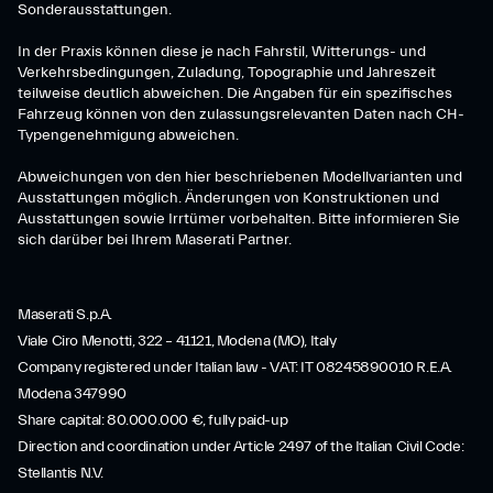
Sonderausstattungen.
In der Praxis können diese je nach Fahrstil, Witterungs- und
Verkehrsbedingungen, Zuladung, Topographie und Jahreszeit
teilweise deutlich abweichen. Die Angaben für ein spezifisches
Fahrzeug können von den zulassungsrelevanten Daten nach CH-
Typengenehmigung abweichen.
Abweichungen von den hier beschriebenen Modellvarianten und
Ausstattungen möglich. Änderungen von Konstruktionen und
Ausstattungen sowie Irrtümer vorbehalten. Bitte informieren Sie
sich darüber bei Ihrem Maserati Partner.
Maserati S.p.A.
Viale Ciro Menotti, 322 – 41121, Modena (MO), Italy
Company registered under Italian law - VAT: IT 08245890010 R.E.A.
Modena 347990
Share capital: 80.000.000 €, fully paid-up
Direction and coordination under Article 2497 of the Italian Civil Code:
Stellantis N.V.