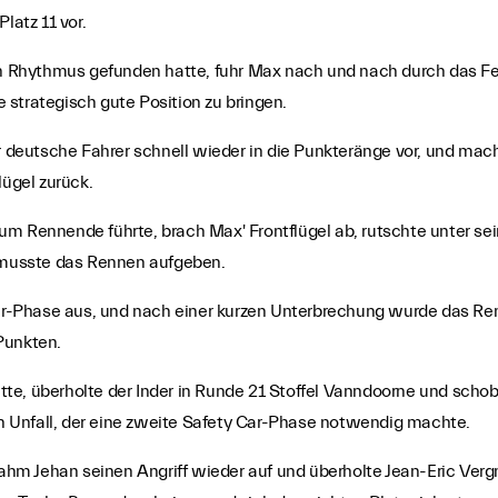
latz 11 vor.
Rhythmus gefunden hatte, fuhr Max nach und nach durch das Feld 
strategisch gute Position zu bringen.
er deutsche Fahrer schnell wieder in die Punkteränge vor, und mach
lügel zurück.
um Rennende führte, brach Max' Frontflügel ab, rutschte unter se
d musste das Rennen aufgeben.
y-Car-Phase aus, und nach einer kurzen Unterbrechung wurde das 
Punkten.
te, überholte der Inder in Runde 21 Stoffel Vanndoorne und schob
 Unfall, der eine zweite Safety Car-Phase notwendig machte.
hm Jehan seinen Angriff wieder auf und überholte Jean-Eric Verg