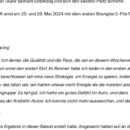
 an Taylor Barnard vorbeizog und sich den siebten Platz sicherte.
t wird am 25. und 26. Mai 2024 mit dem ersten Shanghai E-Prix f
acing
 Ich denke, die Qualität und die Pace, die wir an diesem Wochenen
 unter den ersten fünf. Im Rennen habe ich leider in den ersten 
 beschlossen wir eine neue Strategie, um Energie zu sparen, indem
das taten wir, wir hatten etwas mehr Energie als die meisten 
ruppe. Es lief gut, ich hatte ein gutes Gefühl im Auto, und dann, 
eines der Andretti-Autos. Ich konnte nicht mehr ausweichen, und 
stes Ergebnis in dieser Saison erzielt habe. Insgesamt haben wir a