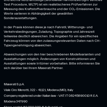
und leichte Nutzfahrzeuge (Worldwide Harmonized Light Vehicles
Test Procedure, WLTP) ist ein realistischeres Prüfverfahren zur
Messung des Kraftstoffverbrauchs und der CO₂-Emissionen. Die
Werte variieren in Abhängigkeit der gewählten
Sonderausstattungen.
In der Praxis können diese je nach Fahrstil, Witterungs- und
Verkehrsbedingungen, Zuladung, Topographie und Jahreszeit
teilweise deutlich abweichen. Die Angaben für ein spezifisches
Fahrzeug können von den zulassungsrelevanten Daten nach CH-
Typengenehmigung abweichen.
Abweichungen von den hier beschriebenen Modellvarianten und
Ausstattungen möglich. Änderungen von Konstruktionen und
Ausstattungen sowie Irrtümer vorbehalten. Bitte informieren Sie
sich darüber bei Ihrem Maserati Partner.
Maserati S.p.A.
Viale Ciro Menotti, 322 – 41121, Modena (MO), Italy
Company registered under Italian law - VAT: IT 08245890010 R.E.A.
Modena 347990