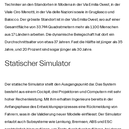
Techniker an den Standorten in Modena in der Via Emilia Ovest, in der
Viale Ciro Menotti, in der Via delle Nazioni sowie in Grugliasco und
Balocco. Der grösste Standort ist in der Via Emilia Ovest, wo auf einer
Gesamtfläche von 33.744 Quadratmetern mehr als 1.100 Menschen
aus 17 Ländern arbeiten. Die dynamische Belegschaft hat dort ein
Durchschnittsalter von etwa 37 Jahren. Fast die Hälfte ist jünger als 35
Jahre, und 20 Prozent sind sogar jünger als 30 Jahre.
Statischer Simulator
Der statische Simulator stellt den Ausgangspunkt dar. Das System
besteht aus einem Cockpit, drei Projektoren und Computern mit sehr
hoher Rechenleistung. Mit ihm erhalten Ingenieure bereits in der
Anfangsphase des Entwicklungsprozesses eine Rückmeldung von
Fahrern, was in die Validierung neuer Modelle einfliesst. Der Simulator
erlaubt auch Subsysteme wie Lenkung, Bremsen, ABS und ESC