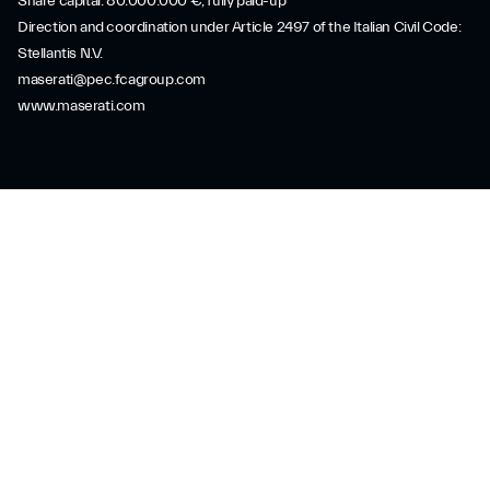
Share capital: 80.000.000 €, fully paid-up
Direction and coordination under Article 2497 of the Italian Civil Code:
Stellantis N.V.
maserati@pec.fcagroup.com
www.maserati.com