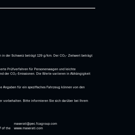
n in der Schweiz beträgt 129 g/km. Der CO₂- Zielwert beträgt
erte Prüfverfahren für Personenwagen und leichte
und der CO₂-Emissionen. Die Werte variieren in Abhängigkeit
Die Angaben für ein spezifisches Fahrzeug können von den
vorbehalten. Bitte informieren Sie sich darüber bei Ihrem
maserati@pec.fcagroup.com
7 of the
www.maserati.com