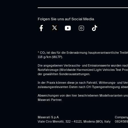
Folgen Sie uns auf Social Media
* CO₂ ist das für die Erderwärmung hauptverantwortliche Treib
118 g/km (WLTP).
Die angegebenen Verbrauchs- und Emissionswerte wurden nach 
Nutzfahrzeuge (Worldwide Harmonized Light Vehicles Test Proce
der gewählten Sonderausstattungen.
In der Praxis können diese je nach Fahrstil, Witterungs- und V
zulassungsrelevanten Daten nach CH-Typengenehmigung abwe
Abweichungen von den hier beschriebenen Modellvarianten und 
Maserati Partner.
Maserati S.p.A.
Company r
Viale Ciro Menotti, 322 – 41121, Modena (MO), Italy
0824589