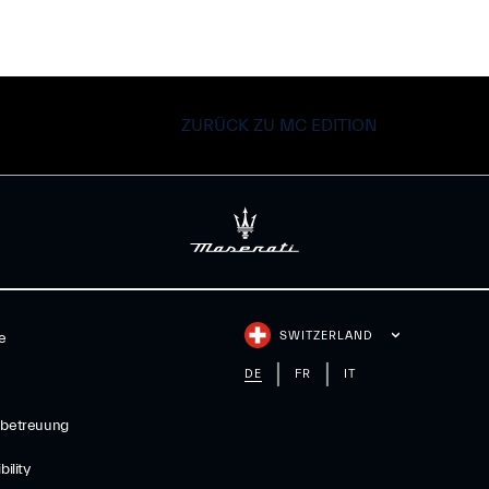
ZURÜCK ZU MC EDITION
SWITZERLAND
e
DE
FR
IT
betreuung
ility