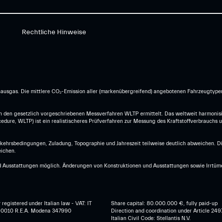
Rechtliche Hinweise
hausgas. Die mittlere CO₂-Emission aller (markenübergreifend) angebotenen Fahrzeugtype
den gesetzlich vorgeschriebenen Messverfahren WLTP ermittelt. Das weltweit harmonisi
dure, WLTP) ist ein realistischeres Prüfverfahren zur Messung des Kraftstoffverbrauchs 
erkehrsbedingungen, Zuladung, Topographie und Jahreszeit teilweise deutlich abweichen. 
ichen.
Ausstattungen möglich. Änderungen von Konstruktionen und Ausstattungen sowie Irrtümer 
egistered under Italian law - VAT: IT
Share capital: 80.000.000 €, fully paid-up
0010 R.E.A. Modena 347990
Direction and coordination under Article 249
Italian Civil Code: Stellantis N.V.