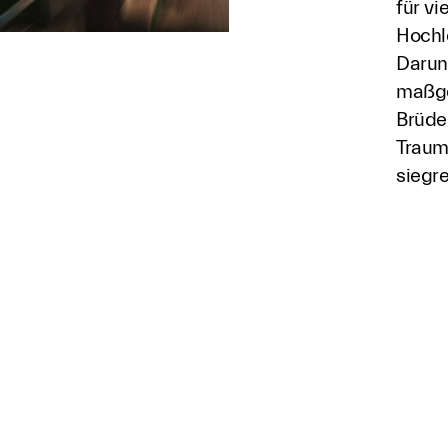
für v
Hochl
Darun
maßge
Brüde
Traum
siegr