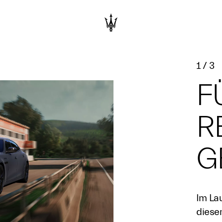
1
/
3
F
R
G
Im La
diesem