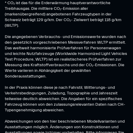
* CO₂ ist das für die Erderwärmung hauptverantwortliche
Treibhausgas. Die mittlere CO₂-Emission aller
(markenübergreifend) angebotenen Fahrzeugtypen in der
Schweiz beträgt 129 g/km. Der CO₂- Zielwert beträgt 118 g/km
(WLTP).
Die angegebenen Verbrauchs- und Emissionswerte wurden nach
den gesetzlich vorgeschriebenen Messverfahren WLTP ermittelt.
Das weltweit harmonisierte Prüfverfahren für Personenwagen
und leichte Nutzfahrzeuge (Worldwide Harmonized Light Vehicles
Test Procedure, WLTP) ist ein realistischeres Prüfverfahren zur
Messung des Kraftstoffverbrauchs und der CO₂-Emissionen. Die
Werte variieren in Abhängigkeit der gewählten
Sonderausstattungen.
In der Praxis können diese je nach Fahrstil, Witterungs- und
Verkehrsbedingungen, Zuladung, Topographie und Jahreszeit
teilweise deutlich abweichen. Die Angaben für ein spezifisches
Fahrzeug können von den zulassungsrelevanten Daten nach CH-
Typengenehmigung abweichen.
Abweichungen von den hier beschriebenen Modellvarianten und
Ausstattungen möglich. Änderungen von Konstruktionen und
Ausstattungen sowie Irrtümer vorbehalten. Bitte informieren Sie