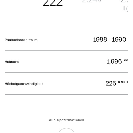
222
II (ca
1988 - 1990
Productionszeitraum
1,996
cc
Hubraum
225
KM/H
Höchstgeschwindigkeit
Alle Spezifikationen