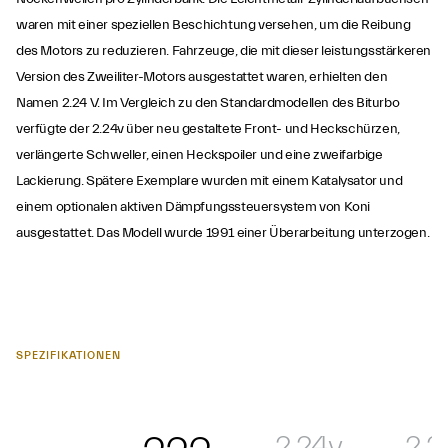
waren mit einer speziellen Beschichtung versehen, um die Reibung
des Motors zu reduzieren. Fahrzeuge, die mit dieser leistungsstärkeren
Version des Zweiliter-Motors ausgestattet waren, erhielten den
Namen 2.24 V. Im Vergleich zu den Standardmodellen des Biturbo
verfügte der 2.24v über neu gestaltete Front- und Heckschürzen,
verlängerte Schweller, einen Heckspoiler und eine zweifarbige
Lackierung. Spätere Exemplare wurden mit einem Katalysator und
einem optionalen aktiven Dämpfungssteuersystem von Koni
ausgestattet. Das Modell wurde 1991 einer Überarbeitung unterzogen.
SPEZIFIKATIONEN
2.24v
2.2