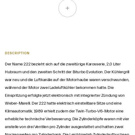
DESCRIPTION
Der Name 222 bezieht sich auf die zweitürige Karosserie, 2,0 Liter
Hubraum und den zweiten Schritt der Biturbo Evolution. Der Kühlergrill
war neu und die Luftkanäle auf der Motorhaube waren verschwunden,
während der Motor zwei Ladeluftkühler bekommen hatte. Die
Einspritzung erfolgte jetzt elektronisch mit integrierter Zündung von
Weber-Marelli. Der 222 hatte elektrisch einstellbare Sitze und eine
Klimaautomatik. 1989 erhielt zudem der Twin-Turbo-V6-Motor eine
erhebliche technische Verbesserung. Die Zylinderköpfe waren mit vier
anstelle von drei Ventilen pro Zylinder ausgestattet und hatten zwei
Nockenwellen pro Zylinderbank. Die Leichtmetall-Zylinderlaufbuchsen