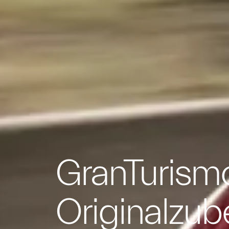
GranTurism
Originalzub