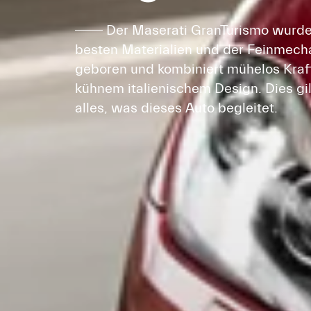
Der Maserati GranTurismo wurde
besten Materialien und der Feinmech
geboren und kombiniert mühelos Kraf
kühnem italienischem Design. Dies gil
alles, was dieses Auto begleitet.