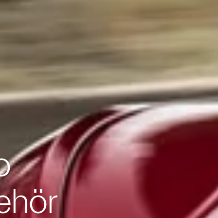
o
ehör