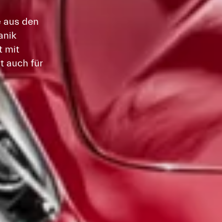
 aus den
anik
t mit
t auch für