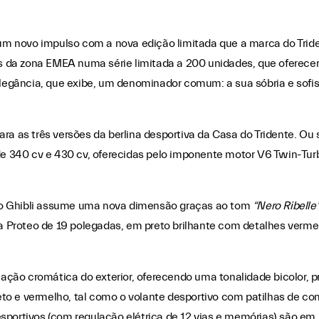
um novo impulso com a nova edição limitada que a marca do Triden
da zona EMEA numa série limitada a 200 unidades, que oferecerá
legância, que exibe, um denominador comum: a sua sóbria e sofi
para as três versões da berlina desportiva da Casa do Tridente. O
e 340 cv e 430 cv, oferecidas pelo imponente motor V6 Twin-Turb
 do Ghibli assume uma nova dimensão graças ao tom
“Nero Ribelle
a Proteo de 19 polegadas, em preto brilhante com detalhes verme
ação cromática do exterior, oferecendo uma tonalidade bicolor, 
eto e vermelho, tal como o volante desportivo com patilhas de c
sportivos (com regulação elétrica de 12 vias e memórias) são e