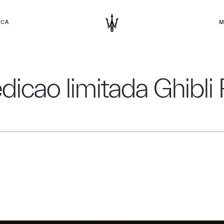
RCA
M
dicao limitada Ghibli 