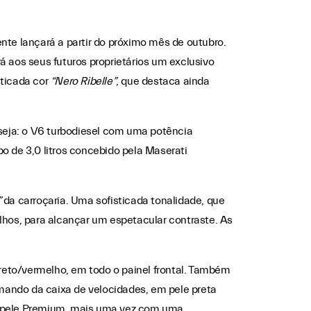
te lançará a partir do próximo mês de outubro.
 aos seus futuros proprietários um exclusivo
sticada cor
“Nero Ribelle”
, que destaca ainda
u seja: o V6 turbodiesel com uma potência
o de 3,0 litros concebido pela Maserati
”
da carroçaria. Uma sofisticada tonalidade, que
lhos, para alcançar um espetacular contraste. As
preto/vermelho, em todo o painel frontal. Também
omando da caixa de velocidades, em pele preta
m pele Premium, mais uma vez com uma