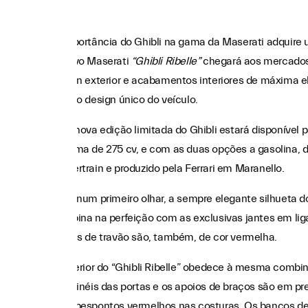
A importância do Ghibli na gama da Maserati adquire 
O novo Maserati
“Ghibli Ribelle”
chegará aos mercados 
design exterior e acabamentos interiores de máxima e
mais o design único do veículo.
Esta nova edição limitada do Ghibli estará disponível 
máxima de 275 cv, e com as duas opções a gasolina, d
Powertrain e produzido pela Ferrari em Maranello.
Logo num primeiro olhar, a sempre elegante silhueta
combina na perfeição com as exclusivas jantes em lig
pinças de travão são, também, de cor vermelha.
O interior do “Ghibli Ribelle” obedece à mesma combin
os painéis das portas e os apoios de braços são em pr
com pespontos vermelhos nas costuras. Os bancos de