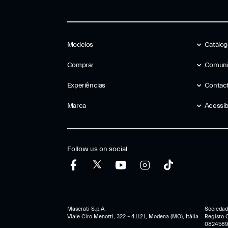
Modelos
Catálo
Comprar
Comuni
Experiências
Contac
Marca
Acessib
Follow us on social
Maserati S.p.A.
Sociedad
Viale Ciro Menotti, 322 – 41121, Modena (MO), Itália
Registo 
082458