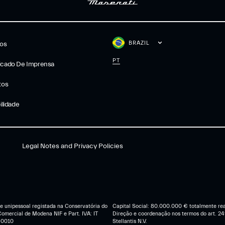
BRAZIL
gos
PT
cado De Imprensa
tos
ilidade
Legal Notes and Privacy Policies
e unipessoal registada na Conservatória do
Capital Social: 80.000.000 € totalmente rea
Comercial de Modena NIF e Part. IVA: IT
Direção e coordenação nos termos do art. 249
90010
Stellantis N.V.