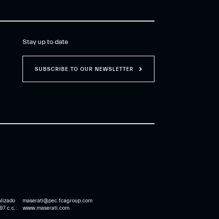
Stay up to date
SUBSCRIBE TO OUR NEWSLETTER
lizado
maserati@pec.fcagroup.com
7 c.c.:
www.maserati.com