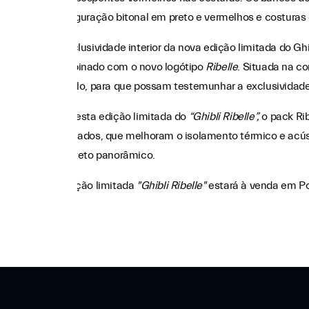
configuração bitonal em preto e vermelhos e costuras 
A exclusividade interior da nova edição limitada do Gh
combinado com o novo logótipo
Ribelle
. Situada na c
veículo, para que possam testemunhar a exclusividade
Para esta edição limitada do
“Ghibli Ribelle”,
o pack Rib
laminados, que melhoram o isolamento térmico e acús
e ao teto panorâmico.
A edição limitada
"Ghibli Ribelle"
estará à venda em Por