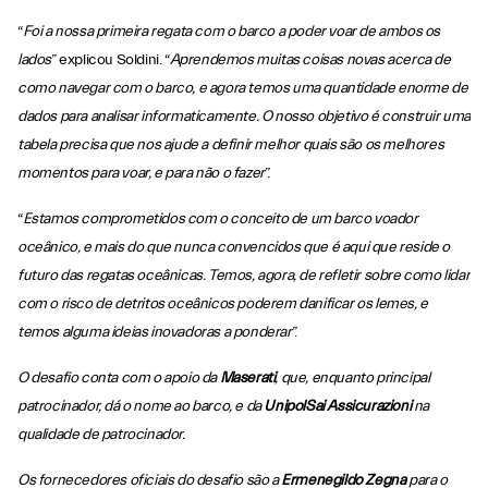
“
Foi a nossa primeira regata com o barco a poder voar de ambos os
lados
” explicou Soldini. “
Aprendemos muitas coisas novas acerca de
como navegar com o barco, e agora temos uma quantidade enorme de
dados para analisar informaticamente. O nosso objetivo é construir uma
tabela precisa que nos ajude a definir melhor quais são os melhores
momentos para voar, e para não o fazer
”.
“
Estamos comprometidos com o conceito de um barco voador
oceânico, e mais do que nunca convencidos que é aqui que reside o
futuro das regatas oceânicas. Temos, agora, de refletir sobre como lidar
com o risco de detritos oceânicos poderem danificar os lemes, e
temos alguma ideias inovadoras a ponderar
”.
O desafio conta com o apoio da
Maserati
,
que, enquanto principal
patrocinador, dá o nome ao barco,
e da
UnipolSai Assicurazioni
na
qualidade de patrocinador.
Os fornecedores oficiais do desafio são a
Ermenegildo
Zegna
para o