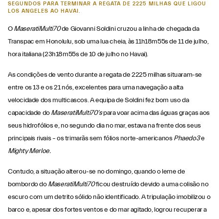
SEGUNDOS PARA TERMINAR A REGATA DE 2225 MILHAS QUE LIGOU
LOS ANGELES AO HAVAI.
O
MaseratiMulti70
de Giovanni Soldini cruzou a linha de chegada da
Transpac em Honolulu, sob uma lua cheia, às 11h18m55s de 11 de julho,
hora italiana (23h18m55s de 10 de julho no Havai).
As condições de vento durante a regata de 2225 milhas situaram-se
entre os 13 e os 21 nós, excelentes para uma navegação a alta
velocidade dos multicascos. A equipa de Soldini fez bom uso da
capacidade do
MaseratiMulti70’s
para voar acima das águas graças aos
seus hidrofólios e, no segundo dia no mar, estava na frente dos seus
principais rivais – os trimarãs sem fólios norte-americanos
Phaedo
3
e
Mighty Merloe.
Contudo, a situação alterou-se no domingo, quando o
leme de
bombordo do
MaseratiMulti70
ficou destruído devido a uma colisão no
escuro com um detrito sólido não identificado. A tripulação imobilizou o
barco e, apesar dos fortes ventos e do mar agitado, logrou recuperar a