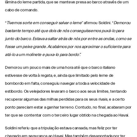
lâmina do leme partida, que se manteve presa ao barco através de um
cabo de comando.
“
Tivemos sorte em conseguir salvar o leme
” afirmou Soldini. “
Demorou
bastante tempo até que dois de nós conseguíssemos puxá-lo para
junto do barco. Estava a saltar atrás de nós por entre as ondas, como se
fosse um peixe grande. Acabámos por nos aproximar o suficiente para
atá-lo a um molinete e puxa-lo para bordo”.
Demorou um pouco mais de uma hora até que o barco italiano
estivesse de volta à regata, e, ainda que limitado pelo leme de
bombordo em falta, conseguiu navegar a toda a velocidade de
estibordo. Os velejadores levaram o barco aos seus limites, tentando
recuperar algumas das milhas perdidas para os seus rivais, e a certo
ponto pareciam estar a ganhar terreno. Contudo, no final, acabaram por
ter que se contentar com o terceiro lugar obtido na chegada ao Havai.
Soldini referiu que a tripulação estava cansada, mas feliz por ter
chegado em segurança ao Havai. Mas também desapontada por ter