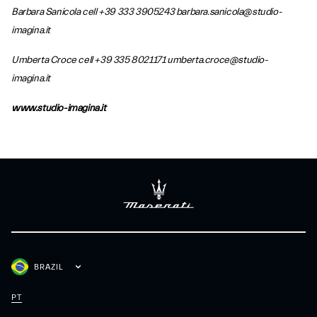
Barbara Sanicola cell +39 333 3905243 barbara.sanicola@studio-
imagina.it
Umberta Croce cell +39 335 8021171 umberta.croce@studio-
imagina.it
www.studio-imagina.it
BRAZIL
PT