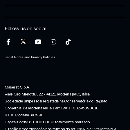
Follow us on social
Legal Notes and Privacy Policies
Maserati S.p.A.
Viale Ciro Menotti, 322 – 41121, Modena (MO), Itália
Sociedade unipessoal registada na Conservatória do Registo
Comercial de Modena NIF e Part. IVA: IT 08245890010
R.E.A. Modena 347990
Capital Social: 80.000.000 € totalmente realizado
Direção e coordenação nos termos do art. 2497 c.c.: Stellantis N.V.