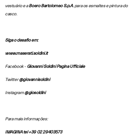
vestuário e a
Boero
Bartolomeo S.p.A
.
para os esmaltes e pintura do
casco.
Siga o desafio em:
www.maserati.soldini.it
Facebook -
Giovanni Soldini Pagina Ufficiale
Twitter
@giovannisoldini
Instagram
@giosoldini
Para mais informações:
IMAGINA tel +39 02 29403573