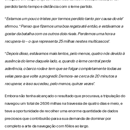
perdido tanto tempo e distância com o leme partido.
“
Estamos um pouco tristes por termos perdido tanto por causa do ele
”
afirmou. “
Penso que fizemos uma boa regata até então, e estávamos a
gostar da batalha com os outros dois rivais. Perdemos uma hora a
recupera-lo – o que representa 25 milhas nestes multicascos
”.
“
Depois disso, estávamos mais lentos, pelo menos, quatro nós devido à
ausência do leme daquele lado, e, quando o leme central perde
aderência, o barco roda e tem que se folgar completamente todas as
velas para que volte a progredir. Demora-se cerca de 20 minutos a
recuperar, e isso sucedeu, pelo menos, quinze vezes
”.
Embora não tenha alcançado o resultado que procurava, a tripulação do
navegou um total de 2636 milhas na travessia de quatro dias e meio, e
teve a oportunidade de recolher uma enorme quantidade de dados
preciosos que contribuirão para a sua demanda de dominar por
completo a arte da navegação com fólios ao largo.