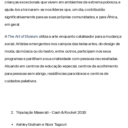
crianças excecionais que vivem em ambientes de extrema pobreza, e
ajuda-los a tornarem-se nos líderes que, um dia, contribuirão
significativamente para as suas próprias comunidades, e para África,
em geral.
A
The Art of Elysium
utiliza a arte enquanto catalisador para a mudança
social. Artistas emergentes nos campos das belas artes, do design de
moda, da música ou do teatro, entre outros, participam nos seus
programas e partilham a sua criatividade com pessoas necessitadas.
Atuando em centros de educação especial, centros de acolhimento
para pessoas sem abrigo, residências para idosos e centros de
cuidados paliativos.
Tripulação Maserati – Cash & Rocket 2018:
Ashley Graham e Noor Tagouri