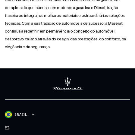
lendários desportivos GranTurismo e GranCabrio. Uma gama mais
completa do que nunca, com motores a gasolina e Diesel, tração
traseira ou integral, os melhores materiais e extraordinárias soluções
técnicas. Com a sua tradição de automóveis de sucesso, a Maserati
continua a redefinir em permanência o conceito do automóvel
desportivo italiano através do design, das prestações, do conforto, da
elegância e da segurança.
BRAZIL
PT