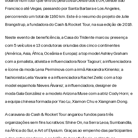
volante num tour que entrou pela costa Oeste dos EUA, desde São
Francisco até Vegas, passando por Santa Barbara e Los Angeles,
percorrendo um total de 1160 km. Este é o resumo do projeto de Julie
Brangstrup, a fundadora do Cash & Rocket Tour, na sua edição de 2018.
Neste evento de beneficência, a Casa do Tridente marcou presença
com 5 veículos e 13 condutoras oriundas dos cinco continentes
(América, Asia, África, Oceânia e Europa): a top model Ashley Graham
com a jornalista, ativista e influenciadora Noor Tagouri; a influenciadora
e ícone da moda Lena Perminova com a irmã Alexandra Kirienko; a
fashionista Leila Yavarie e a influenciadora Rachel Zeilic com a top
model espanhola Nieves Álvarez; a influenciadora, designer de
moda Gala González e a modelo Arizona Muse com a atriz Cody Horn; e
a equipa chinesa formada por Yao Lu, Xiamon Chu e Xiangnam Dong.
A caravana do Cash & Rocket Tour angariou fundos para três
organizações sem fins lucrativos: Shine On, na Serra Leoa, Sumbandila,
na África do Sul, e Art of Elysium. Graças ao empenho das participantes