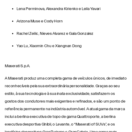
Lena Perminova, Alexandra Kirienko e Leila Yavari
Arizona Muse e Cody Horn
Rachel Zeilic, Nieves Alvarez e Gala Gonzalez
Yao Lu, Xiaomin Chu e Xiangnan Dong
Maserati S.p.A.
A Maserati produz uma completa gama de veículos únicos, de imediato
reconhecíveis pela sua extraordinária personalidade. Graças ao seu
estilo, à sua tecnologia e à sua inata exclusividade, satisfazem os
gostos dos condutores mais exigentes e refinados, e são um ponto de
referência permanente na indústria automóvel. A atual gama da marca
inclui a berlina executiva de topo de gama Quattroporte, a berlina
executiva desportiva Ghibli, o Levante, o “Maserati of SUVs”, e os