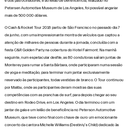
e dos patrocinadores, e ao leilão de beneficência, realizado no
Petersen Automotive Museum de Los Angeles, foi possível angariar
mais de 500 000 dólares.
O Cash & Rocket Tour 2018 partiu de São Francisco no passado dia 7
de junho, com uma impressionante montra de veículos que captou a
atenção de milhares de pessoas durante a jornada, concluída com a
festa C&R Golden Party na cobertura do Hotel Fairmont. Na manhã
seguinte, num espetacular desfile, as 80 condutoras saíram juntas de
Monterey para rumar a Santa Bárbara, onde participaram numa sessão
de yoga e meditação, para terminar num jantar exclusivamente
reservado às participantes, todas vestidas de branco. O Tour continuou
por Malibu, onde as participantes deram mostras das suas
competências com as pranchas de surf, para depois chegar ao seu
destino em Rodeo Drive, em Los Angeles. O dia terminou com um
jantar de gala e um leilão de beneficência no Peterson Automotive
Museum, que teve como final com chave de ouro um emocionante
concerto da cantora Michelle Williams (Destiniy´s Child) dedicado às