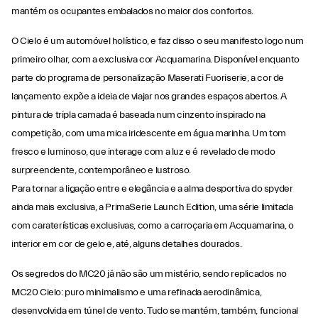
mantém os ocupantes embalados no maior dos confortos.
O Cielo é um automóvel holístico, e faz disso o seu manifesto logo num
primeiro olhar, com a exclusiva cor Acquamarina. Disponível enquanto
parte do programa de personalização Maserati Fuoriserie, a cor de
lançamento expõe a ideia de viajar nos grandes espaços abertos. A
pintura de tripla camada é baseada num cinzento inspirado na
competição, com uma mica iridescente em água marinha. Um tom
fresco e luminoso, que interage com a luz e é revelado de modo
surpreendente, contemporâneo e lustroso.
Para tornar a ligação entre e elegância e a alma desportiva do spyder
ainda mais exclusiva, a PrimaSerie Launch Edition, uma série limitada
com caraterísticas exclusivas, como a carroçaria em Acquamarina, o
interior em cor de gelo e, até, alguns detalhes dourados.
Os segredos do MC20 já não são um mistério, sendo replicados no
MC20 Cielo: puro minimalismo e uma refinada aerodinâmica,
desenvolvida em túnel de vento. Tudo se mantém, também, funcional