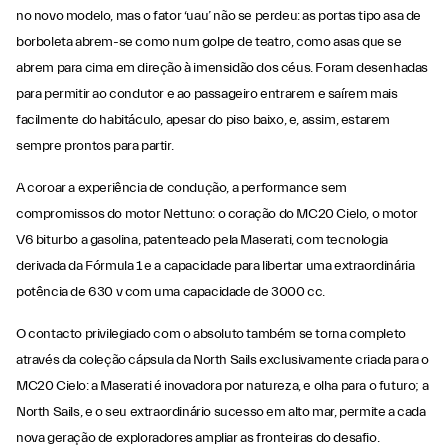
no novo modelo, mas o fator ‘uau’ não se perdeu: as portas tipo asa de
borboleta abrem-se como num golpe de teatro, como asas que se
abrem para cima em direção à imensidão dos céus. Foram desenhadas
para permitir ao condutor e ao passageiro entrarem e saírem mais
facilmente do habitáculo, apesar do piso baixo, e, assim, estarem
sempre prontos para partir.
A coroar a experiência de condução, a performance sem
compromissos do motor Nettuno: o coração do MC20 Cielo, o motor
V6 biturbo a gasolina, patenteado pela Maserati, com tecnologia
derivada da Fórmula 1 e a capacidade para libertar uma extraordinária
potência de 630 v com uma capacidade de 3000 cc.
O contacto privilegiado com o absoluto também se torna completo
através da coleção cápsula da North Sails exclusivamente criada para o
MC20 Cielo: a Maserati é inovadora por natureza, e olha para o futuro; a
North Sails, e o seu extraordinário sucesso em alto mar, permite a cada
nova geração de exploradores ampliar as fronteiras do desafio.