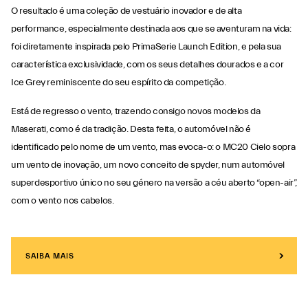
O resultado é uma coleção de vestuário inovador e de alta
performance, especialmente destinada aos que se aventuram na vida:
foi diretamente inspirada pelo PrimaSerie Launch Edition, e pela sua
característica exclusividade, com os seus detalhes dourados e a cor
Ice Grey reminiscente do seu espírito da competição.
Está de regresso o vento, trazendo consigo novos modelos da
Maserati, como é da tradição. Desta feita, o automóvel não é
identificado pelo nome de um vento, mas evoca-o: o MC20 Cielo sopra
um vento de inovação, um novo conceito de spyder, num automóvel
superdesportivo único no seu género na versão a céu aberto “open-air”,
com o vento nos cabelos.
SAIBA MAIS