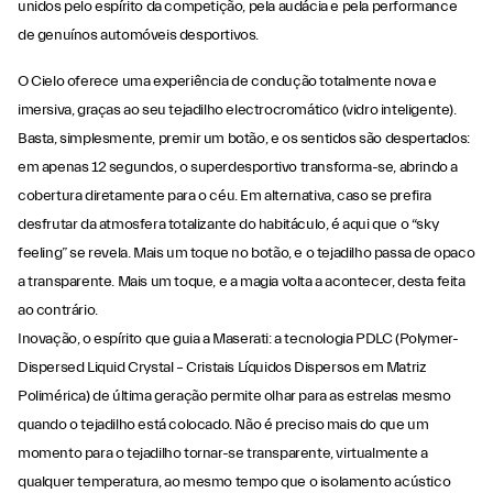
unidos pelo espírito da competição, pela audácia e pela performance
de genuínos automóveis desportivos.
O Cielo oferece uma experiência de condução totalmente nova e
imersiva, graças ao seu tejadilho electrocromático (vidro inteligente).
Basta, simplesmente, premir um botão, e os sentidos são despertados:
em apenas 12 segundos, o superdesportivo transforma-se, abrindo a
cobertura diretamente para o céu. Em alternativa, caso se prefira
desfrutar da atmosfera totalizante do habitáculo, é aqui que o “sky
feeling” se revela. Mais um toque no botão, e o tejadilho passa de opaco
a transparente. Mais um toque, e a magia volta a acontecer, desta feita
ao contrário.
Inovação, o espírito que guia a Maserati: a tecnologia PDLC (Polymer-
Dispersed Liquid Crystal – Cristais Líquidos Dispersos em Matriz
Polimérica) de última geração permite olhar para as estrelas mesmo
quando o tejadilho está colocado. Não é preciso mais do que um
momento para o tejadilho tornar-se transparente, virtualmente a
qualquer temperatura, ao mesmo tempo que o isolamento acústico