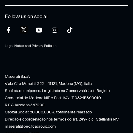
Follow us on social
Legal Notes and Privacy Policies
Maserati S.p.A.
Viale Ciro Menotti, 322 – 41121, Modena (MO), Itália
Sociedade unipessoal registada na Conservatória do Registo
Comercial de Modena NIF e Part. IVA: IT 08245890010
R.E.A. Modena 347990
Capital Social: 80.000.000 € totalmente realizado
Direção e coordenação nos termos do art. 2497 c.c.: Stellantis N.V.
maserati@pec.fcagroup.com