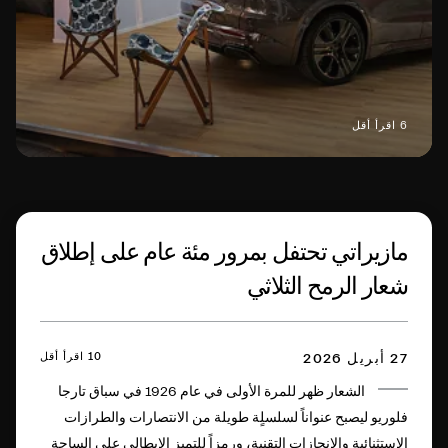
6 اقرأ أقل
مازيراتي تحتفل بمرور مئة عام على إطلاق
شعار الرمح الثلاثي
10 اقرأ أقل
27 أبريل 2026
الشعار ظهر للمرة الأولى في عام 1926 في سباق تارجا
فلوريو ليصبح عنواناً لسلسلٍة طويلة من الانتصارات والطرازات
الاستثنائية والإنجازات التقنية، ورمزاً للتميز الإيطالي على الساحة