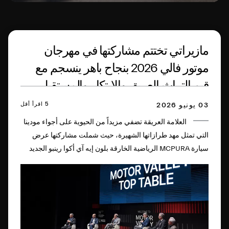
مازيراتي تختتم مشاركتها في مهرجان
موتور فالي 2026 بنجاح باهر ينسجم مع
قيم التراث العريق والابتكار والمستقبل
5 اقرأ أقل
03 يونيو 2026
العلامة العريقة تضفي مزيداً من الحيوية على أجواء مودينا
التي تمثل مهد طرازاتها الشهيرة، حيث شملت مشاركتها عرض
سيارة MCPURA الرياضية الخارقة بلون إيه آي أكوا رينبو الجديد
من إبداع برنامج التخصيص Fuoriserie وذلك في فناء أكاديمية
مودينا العسكرية العريقة، بالإضافة إلى جلسات حوار الرمح الثلاثي
في المصنع التاريخي للعلامة، وذلك بالتزامن مع الاحتفاء بالذكرى
المئوية لشعار الرمح الثلاثي ولأول فوز تحققه مازيراتي.