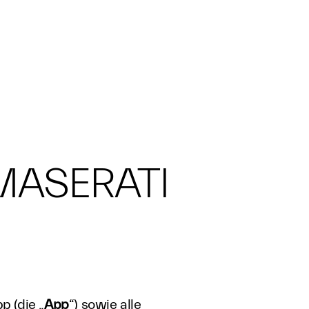
MASERATI
p (die „
App
“) sowie alle