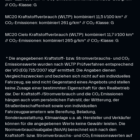
// CO₂-Klasse: G
MC20 Kraftstoffverbrauch (WLTP): kombiniert 11,5 l/100 km* //
CO₂-Emissionen: kombiniert 261 g/km* // CO₂-Klasse: G
MC20 Cielo Kraftstoffverbrauch (WLTP): kombiniert 11,7 l/100 km*
// CO₂-Emissionen: kombiniert 265 g/km* // CO₂-Klasse: G
* Die angegebenen Kraftstoff- bzw. Stromverbrauchs- und CO₂
Emissionswerte wurden nach WLTP Prüfverfahren entsprechend
der VO (EG) 715/2007 idgF ermittelt. Die Angaben dienen
Vergleichszwecken und beziehen sich nicht auf ein individuelles
Fahrzeug, sie sind nicht Gegenstand eines Angebots und stellen
keine Zusage einer bestimmten Eigenschaft für den Realbetrieb
dar. Der Kraftstoff-/Stromverbrauch und die CO₂ Emissionen
hängen auch vom persönlichen Fahrstil, der Witterung, der
Straßenbeschaffenheit sowie von individuellen
Fahrzeugparametern wie Bereifung, Beladung,
Sonderausstattung, Klimaanlage u.a. ab. Hersteller und Verkäufer
können für die angegebenen Werte keine Gewähr leisten. Die
Normverbrauchsabgabe (NoVA) berechnet sich nach den
Kraftstoff- bzw. Stromverbrauchs- und CO₂ Emissionswerten auf