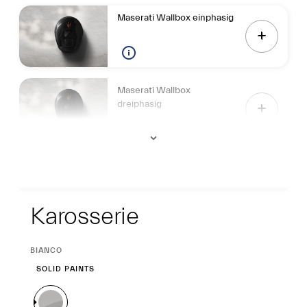
Maserati Wallbox einphasig
Maserati Wallbox
dreiphasig
Exterieur
Karosserie
CURRENT
BIANCO
SELECTION
SOLID PAINTS