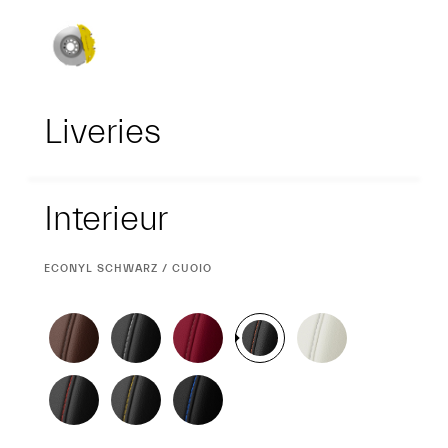
Liveries
Interieur
Interieur
CURRENT
ECONYL SCHWARZ / CUOIO
SELECTION