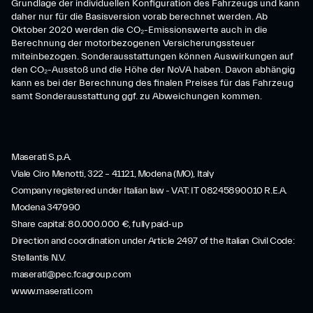
Grundlage der individuellen Konfiguration des Fahrzeugs und kann
daher nur für die Basisversion vorab berechnet werden. Ab
Oktober 2020 werden die CO₂-Emissionswerte auch in die
Berechnung der motorbezogenen Versicherungssteuer
miteinbezogen. Sonderausstattungen können Auswirkungen auf
den CO₂-Ausstoß und die Höhe der NoVA haben. Davon abhängig
kann es bei der Berechnung des finalen Preises für das Fahrzeug
samt Sonderausstattung ggf. zu Abweichungen kommen.
Maserati S.p.A.
Viale Ciro Menotti, 322 – 41121, Modena (MO), Italy
Company registered under Italian law - VAT: IT 08245890010 R.E.A.
Modena 347990
Share capital: 80.000.000 €, fully paid-up
Direction and coordination under Article 2497 of the Italian Civil Code:
Stellantis N.V.
maserati@pec.fcagroup.com
www.maserati.com