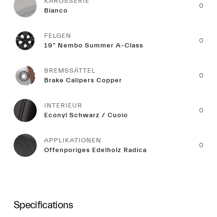
KAROSSERIE
0
Bianco
FELGEN
0
19" Nembo Summer A-Class
BREMSSÄTTEL
0
Brake Calipers Copper
INTERIEUR
0
Econyl Schwarz / Cuoio
APPLIKATIONEN
0
Offenporiges Edelholz Radica
Specifications