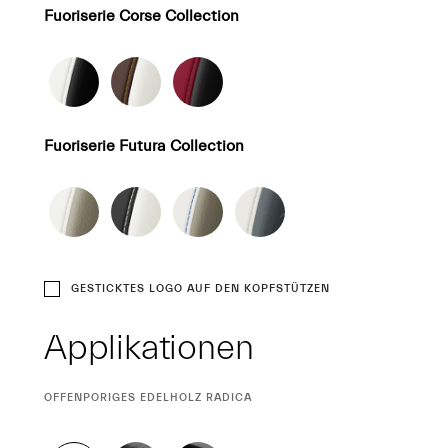
Fuoriserie Corse Collection
Fuoriserie Futura Collection
GESTICKTES LOGO AUF DEN KOPFSTÜTZEN
Applikationen
CURRENT
OFFENPORIGES EDELHOLZ RADICA
SELECTION