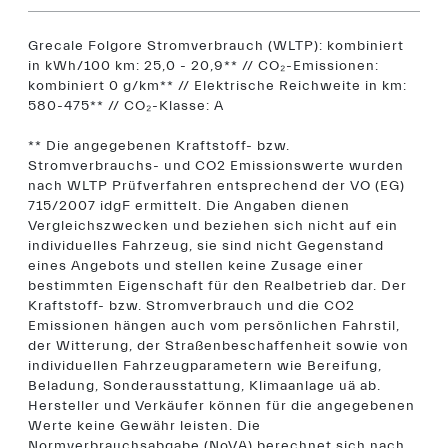
Grecale Folgore Stromverbrauch (WLTP): kombiniert
in kWh/100 km: 25,0 - 20,9** // CO₂-Emissionen:
kombiniert 0 g/km** // Elektrische Reichweite in km:
580-475** // CO₂-Klasse: A
** Die angegebenen Kraftstoff- bzw.
Stromverbrauchs- und CO2 Emissionswerte wurden
nach WLTP Prüfverfahren entsprechend der VO (EG)
715/2007 idgF ermittelt. Die Angaben dienen
Vergleichszwecken und beziehen sich nicht auf ein
individuelles Fahrzeug, sie sind nicht Gegenstand
eines Angebots und stellen keine Zusage einer
bestimmten Eigenschaft für den Realbetrieb dar. Der
Kraftstoff- bzw. Stromverbrauch und die CO2
Emissionen hängen auch vom persönlichen Fahrstil,
der Witterung, der Straßenbeschaffenheit sowie von
individuellen Fahrzeugparametern wie Bereifung,
Beladung, Sonderausstattung, Klimaanlage uä ab.
Hersteller und Verkäufer können für die angegebenen
Werte keine Gewähr leisten. Die
Normverbrauchsabgabe (NoVA) berechnet sich nach