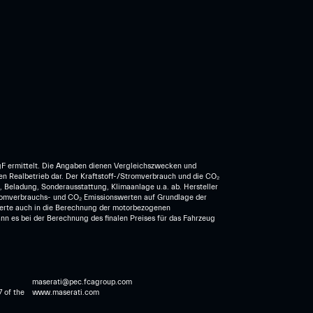
F ermittelt. Die Angaben dienen Vergleichszwecken und
den Realbetrieb dar. Der Kraftstoff-/Stromverbrauch und die CO₂
 Beladung, Sonderausstattung, Klimaanlage u.a. ab. Hersteller
romverbrauchs- und CO₂ Emissionswerten auf Grundlage der
werte auch in die Berechnung der motorbezogenen
es bei der Berechnung des finalen Preises für das Fahrzeug
maserati@pec.fcagroup.com
7 of the
www.maserati.com