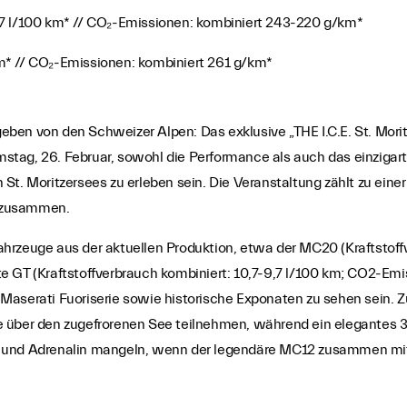
,7 l/100 km* // CO₂-Emissionen: kombiniert 243-220 g/km*
m* // CO₂-Emissionen: kombiniert 261 g/km*
en von den Schweizer Alpen: Das exklusive „THE I.C.E. St. Moritz
stag, 26. Februar, sowohl die Performance als auch das einzigar
St. Moritzersees zu erleben sein. Die Veranstaltung zählt zu eine
 zusammen.
hrzeuge aus der aktuellen Produktion, etwa der MC20 (Kraftstoff
e GT (Kraftstoffverbrauch kombiniert: 10,7-9,7 l/100 km; CO2-Em
Maserati Fuoriserie sowie historische Exponaten zu sehen sein. 
e über den zugefrorenen See teilnehmen, während ein elegantes
en und Adrenalin mangeln, wenn der legendäre MC12 zusammen 