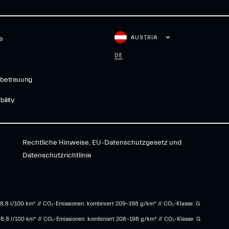
AUSTRIA
e
DE
betreuung
ility
Rechtliche Hinweise, EU-Datenschutzgesetz und
Datenschutzrichtlinie
8,8 l/100 km* // CO₂-Emissionen: kombiniert 209-198 g/km* ​// CO₂-Klasse: G
-8,8 l/100 km* // CO₂-Emissionen: kombiniert 208-198 g/km* // CO₂-Klasse: G