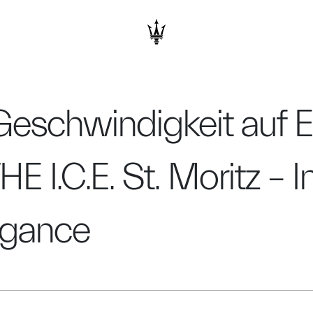
eschwindigkeit auf E
 I.C.E. St. Moritz – I
egance