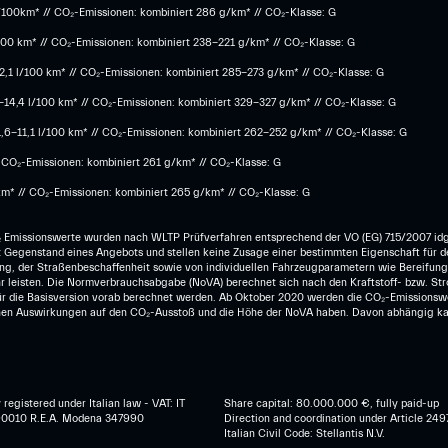
 l/100km* // CO₂-Emissionen: kombiniert 286 g/km* // CO₂-Klasse: G
100 km* // CO₂-Emissionen: kombiniert 238-221 g/km* ​// CO₂-Klasse: G​
,1 l/100 km* // CO₂-Emissionen: kombiniert 285-273 g/km*​ // CO₂-Klasse: G
5-14,4 l/100 km* // CO₂-Emissionen: kombiniert 329-327 g/km* // CO₂-Klasse: G
1,6-11,1 l/100 km* // CO₂-Emissionen: kombiniert 262-252 g/km* // CO₂-Klasse: G
/ CO₂-Emissionen: kombiniert 261 g/km* // CO₂-Klasse: G
km* // CO₂-Emissionen: kombiniert 265 g/km* // CO₂-Klasse: G
 Emissionswerte wurden nach WLTP Prüfverfahren entsprechend der VO (EG) 715/2007 idg
icht Gegenstand eines Angebots und stellen keine Zusage einer bestimmten Eigenschaft für 
ng, der Straßenbeschaffenheit sowie von individuellen Fahrzeugparametern wie Bereifung,
 leisten. Die Normverbrauchsabgabe (NoVA) berechnet sich nach den Kraftstoff- bzw. St
 für die Basisversion vorab berechnet werden. Ab Oktober 2020 werden die CO₂-Emissions
en Auswirkungen auf den CO₂-Ausstoß und die Höhe der NoVA haben. Davon abhängig kann 
egistered under Italian law - VAT: IT
Share capital: 80.000.000 €, fully paid-up
0010 R.E.A. Modena 347990
Direction and coordination under Article 249
Italian Civil Code: Stellantis N.V.