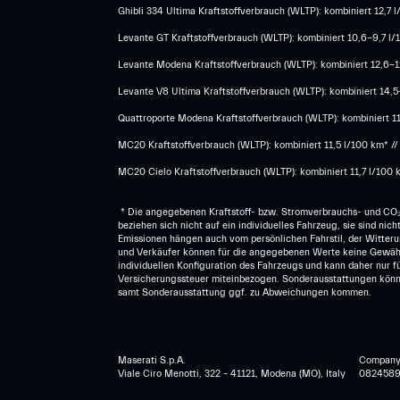
Ghibli 334 Ultima Kraftstoffverbrauch (WLTP): kombiniert 12,7
Levante GT Kraftstoffverbrauch (WLTP): kombiniert 10,6-9,7 l/
Levante Modena Kraftstoffverbrauch (WLTP): kombiniert 12,6-12
​Levante V8 Ultima Kraftstoffverbrauch (WLTP): kombiniert 14,
Quattroporte Modena Kraftstoffverbrauch (WLTP): kombiniert 1
MC20 Kraftstoffverbrauch (WLTP): kombiniert 11,5 l/100 km* /
MC20 Cielo Kraftstoffverbrauch (WLTP): kombiniert 11,7 l/100 
* Die angegebenen Kraftstoff- bzw. Stromverbrauchs- und CO₂
beziehen sich nicht auf ein individuelles Fahrzeug, sie sind n
Emissionen hängen auch vom persönlichen Fahrstil, der Witteru
und Verkäufer können für die angegebenen Werte keine Gewähr
individuellen Konfiguration des Fahrzeugs und kann daher nur
Versicherungssteuer miteinbezogen. Sonderausstattungen könn
samt Sonderausstattung ggf. zu Abweichungen kommen.
Maserati S.p.A.
Company r
Viale Ciro Menotti, 322 – 41121, Modena (MO), Italy
0824589