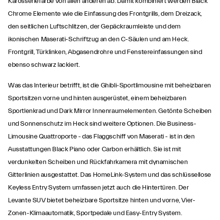
Karosseriefarbe von allen anderen ab. Damit kombiniert werden Black
Chrome Elemente wie die Einfassung des Frontgrills, dem Dreizack,
den seitlichen Luftschlitzen, der Gepäckraumleiste und dem
ikonischen Maserati-Schriftzug an den C-Säulen und am Heck.
Frontgrill, Türklinken, Abgasendrohre und Fenstereinfassungen sind
ebenso schwarz lackiert.
Was das Interieur betrifft, ist die Ghibli-Sportlimousine mit beheizbaren
Sportsitzen vorne und hinten ausgerüstet, einem beheizbaren
Sportlenkrad und Dark Mirror Innenraumelementen. Getönte Scheiben
und Sonnenschutz im Heck sind weitere Optionen. Die Business-
Limousine Quattroporte - das Flaggschiff von Maserati - ist in den
Ausstattungen Black Piano oder Carbon erhältlich. Sie ist mit
verdunkelten Scheiben und Rückfahrkamera mit dynamischen
Gitterlinien ausgestattet. Das HomeLink-System und das schlüssellose
Keyless Entry System umfassen jetzt auch die Hintertüren. Der
Levante SUV bietet beheizbare Sportsitze hinten und vorne, Vier-
Zonen-Klimaautomatik, Sportpedale und Easy-Entry System.