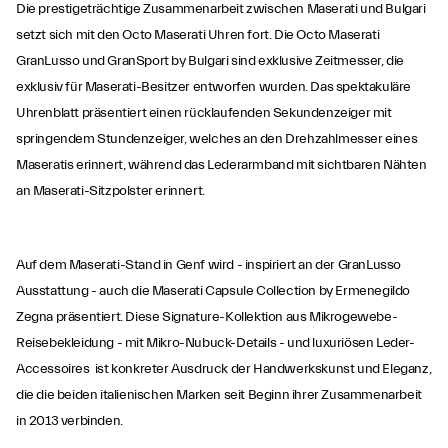
Die prestigeträchtige Zusammenarbeit zwischen Maserati und Bulgari
setzt sich mit den Octo Maserati Uhren fort. Die Octo Maserati
GranLusso und GranSport by Bulgari sind exklusive Zeitmesser, die
exklusiv für Maserati-Besitzer entworfen wurden. Das spektakuläre
Uhrenblatt präsentiert einen rücklaufenden Sekundenzeiger mit
springendem Stundenzeiger, welches an den Drehzahlmesser eines
Maseratis erinnert, während das Lederarmband mit sichtbaren Nähten
an Maserati-Sitzpolster erinnert.
Auf dem Maserati-Stand in Genf wird - inspiriert an der GranLusso
Ausstattung - auch die Maserati Capsule Collection by Ermenegildo
Zegna präsentiert. Diese Signature-Kollektion aus Mikrogewebe-
Reisebekleidung - mit Mikro-Nubuck-Details - und luxuriösen Leder-
Accessoires ist konkreter Ausdruck der Handwerkskunst und Eleganz,
die die beiden italienischen Marken seit Beginn ihrer Zusammenarbeit
in 2013 verbinden.