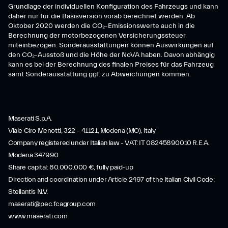
Grundlage der individuellen Konfiguration des Fahrzeugs und kann
daher nur für die Basisversion vorab berechnet werden. Ab
Oktober 2020 werden die CO₂-Emissionswerte auch in die
Berechnung der motorbezogenen Versicherungssteuer
miteinbezogen. Sonderausstattungen können Auswirkungen auf
den CO₂-Ausstoß und die Höhe der NoVA haben. Davon abhängig
kann es bei der Berechnung des finalen Preises für das Fahrzeug
samt Sonderausstattung ggf. zu Abweichungen kommen.
Maserati S.p.A.
Viale Ciro Menotti, 322 – 41121, Modena (MO), Italy
Company registered under Italian law - VAT: IT 08245890010 R.E.A.
Modena 347990
Share capital: 80.000.000 €, fully paid-up
Direction and coordination under Article 2497 of the Italian Civil Code:
Stellantis N.V.
maserati@pec.fcagroup.com
www.maserati.com