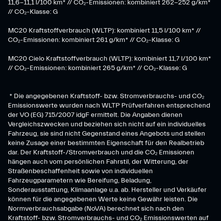
11,6-11,1 l/100 km* // CO₂-Emissionen: kombiniert 262-252 g/km*
// CO₂-Klasse: G
MC20 Kraftstoffverbrauch (WLTP): kombiniert 11,5 l/100 km* //
CO₂-Emissionen: kombiniert 261 g/km* // CO₂-Klasse: G
MC20 Cielo Kraftstoffverbrauch (WLTP): kombiniert 11,7 l/100 km*
// CO₂-Emissionen: kombiniert 265 g/km* // CO₂-Klasse: G
* Die angegebenen Kraftstoff- bzw. Stromverbrauchs- und CO₂
Emissionswerte wurden nach WLTP Prüfverfahren entsprechend
der VO (EG) 715/2007 idgF ermittelt. Die Angaben dienen
Vergleichszwecken und beziehen sich nicht auf ein individuelles
Fahrzeug, sie sind nicht Gegenstand eines Angebots und stellen
keine Zusage einer bestimmten Eigenschaft für den Realbetrieb
dar. Der Kraftstoff-/Stromverbrauch und die CO₂ Emissionen
hängen auch vom persönlichen Fahrstil, der Witterung, der
Straßenbeschaffenheit sowie von individuellen
Fahrzeugparametern wie Bereifung, Beladung,
Sonderausstattung, Klimaanlage u.a. ab. Hersteller und Verkäufer
können für die angegebenen Werte keine Gewähr leisten. Die
Normverbrauchsabgabe (NoVA) berechnet sich nach den
Kraftstoff- bzw. Stromverbrauchs- und CO₂ Emissionswerten auf