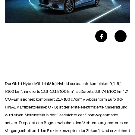
Der Ghibli Hybrid (Ghibli (Mild) Hybrid Verbrauch: kombiniert 9,4-8,1
l/100 km*; innerorts 13,6-13,1 l/100 km*; außerorts 8,9-7,4 l/100 km* //
CO₂-Emissionen: kombiniert 213-183 g/km* // Abgasnorm Euro 6d-
FINAL // Effizienzklasse: C – B) ist der erste elektrifizierte Maserati und
wird einen Meilenstein in der Geschichte der Sportwagenmarke
setzen. Er spannt den Bogen zwischen den Verbrennungsmotoren der
Vergangenheit und den Elektrokonzepten der Zukunft. Und er zeichnet