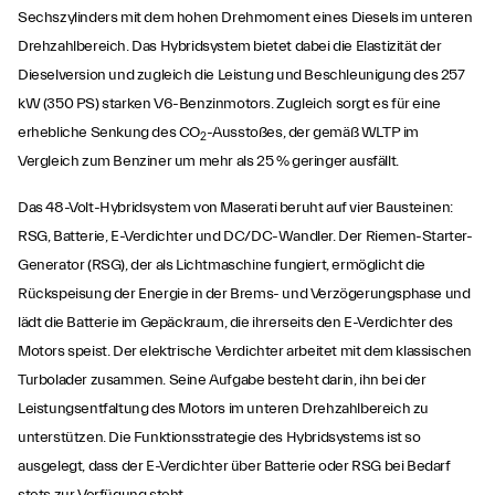
Sechszylinders mit dem hohen Drehmoment eines Diesels im unteren
Drehzahlbereich. Das Hybridsystem bietet dabei die Elastizität der
Dieselversion und zugleich die Leistung und Beschleunigung des 257
kW (350 PS) starken V6-Benzinmotors. Zugleich sorgt es für eine
erhebliche Senkung des CO
-Ausstoßes, der gemäß WLTP im
2
Vergleich zum Benziner um mehr als 25 % geringer ausfällt.
Das 48-Volt-Hybridsystem von Maserati beruht auf vier Bausteinen:
RSG, Batterie, E-Verdichter und DC/DC-Wandler. Der Riemen-Starter-
Generator (RSG), der als Lichtmaschine fungiert, ermöglicht die
Rückspeisung der Energie in der Brems- und Verzögerungsphase und
lädt die Batterie im Gepäckraum, die ihrerseits den E-Verdichter des
Motors speist. Der elektrische Verdichter arbeitet mit dem klassischen
Turbolader zusammen. Seine Aufgabe besteht darin, ihn bei der
Leistungsentfaltung des Motors im unteren Drehzahlbereich zu
unterstützen. Die Funktionsstrategie des Hybridsystems ist so
ausgelegt, dass der E-Verdichter über Batterie oder RSG bei Bedarf