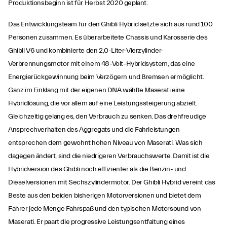
Produktionsbeginn ist für Herbst 2020 geplant.
Das Entwicklungsteam für den Ghibli Hybrid setzte sich aus rund 100
Personen zusammen. Es überarbeitete Chassis und Karosserie des
Ghibli V6 und kombinierte den 2,0-Liter-Vierzylinder-
Verbrennungsmotor mit einem 48-Volt-Hybridsystem, das eine
Energierückgewinnung beim Verzögern und Bremsen ermöglicht.
Ganz im Einklang mit der eigenen DNA wählte Maserati eine
Hybridlösung, die vor allem auf eine Leistungssteigerung abzielt.
Gleichzeitig gelang es, den Verbrauch zu senken. Das drehfreudige
Ansprechverhalten des Aggregats und die Fahrleistungen
entsprechen dem gewohnt hohen Niveau von Maserati. Was sich
dagegen ändert, sind die niedrigeren Verbrauchswerte. Damit ist die
Hybridversion des Ghibli noch effizienter als die Benzin- und
Dieselversionen mit Sechszylindermotor. Der Ghibli Hybrid vereint das
Beste aus den beiden bisherigen Motorversionen und bietet dem
Fahrer jede Menge Fahrspaß und den typischen Motorsound von
Maserati. Er paart die progressive Leistungsentfaltung eines