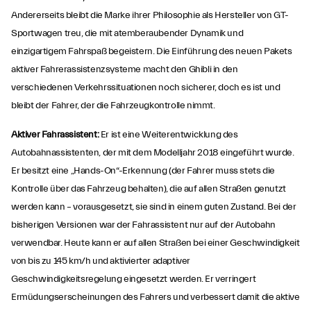
Andererseits bleibt die Marke ihrer Philosophie als Hersteller von GT-
Sportwagen treu, die mit atemberaubender Dynamik und
einzigartigem Fahrspaß begeistern. Die Einführung des neuen Pakets
aktiver Fahrerassistenzsysteme macht den Ghibli in den
verschiedenen Verkehrssituationen noch sicherer, doch es ist und
bleibt der Fahrer, der die Fahrzeugkontrolle nimmt.
Aktiver Fahrassistent:
Er ist eine Weiterentwicklung des
Autobahnassistenten, der mit dem Modelljahr 2018 eingeführt wurde.
Er besitzt eine „Hands-On“-Erkennung (der Fahrer muss stets die
Kontrolle über das Fahrzeug behalten), die auf allen Straßen genutzt
werden kann – vorausgesetzt, sie sind in einem guten Zustand. Bei der
bisherigen Versionen war der Fahrassistent nur auf der Autobahn
verwendbar. Heute kann er auf allen Straßen bei einer Geschwindigkeit
von bis zu 145 km/h und aktivierter adaptiver
Geschwindigkeitsregelung eingesetzt werden. Er verringert
Ermüdungserscheinungen des Fahrers und verbessert damit die aktive