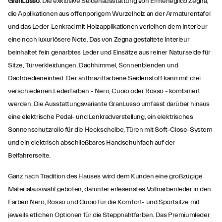
GranLusso:
Die exklusive Seidenausstattung von Ermenegildo Zegna,
die Applikationen aus offenporigem Wurzelholz an der Armaturentafel
und das Leder-Lenkrad mit Holzapplikationen verleihen dem Interieur
eine noch luxuriösere Note. Das von Zegna gestaltete Interieur
beinhaltet fein genarbtes Leder und Einsätze aus reiner Naturseide für
Sitze, Türverkleidungen, Dachhimmel, Sonnenblenden und
Dachbedieneinheit. Der anthrazitfarbene Seidenstoff kann mit drei
verschiedenen Lederfarben - Nero, Cuoio oder Rosso - kombiniert
werden. Die Ausstattungsvariante GranLusso umfasst darüber hinaus
eine elektrische Pedal- und Lenkradverstellung, ein elektrisches
Sonnenschutzrollo für die Heckscheibe, Türen mit Soft-Close-System
und ein elektrisch abschließbares Handschuhfach auf der
Beifahrerseite.
Ganz nach Tradition des Hauses wird dem Kunden eine großzügige
Materialauswahl geboten, darunter erlesenstes Vollnarbenleder in den
Farben Nero, Rosso und Cuoio für die Komfort- und Sportsitze mit
jeweils etlichen Optionen für die Steppnahtfarben. Das Premiumleder