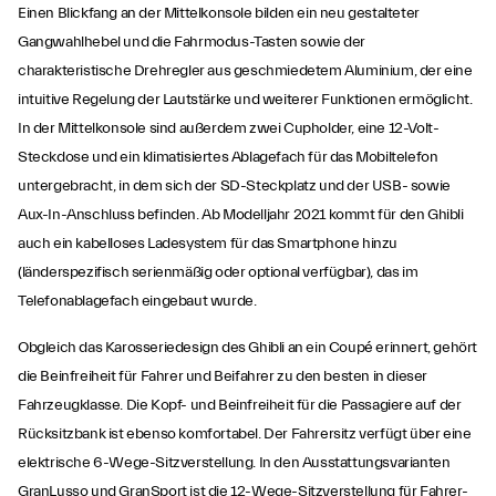
Einen Blickfang an der Mittelkonsole bilden ein neu gestalteter
Gangwahlhebel und die Fahrmodus-Tasten sowie der
charakteristische Drehregler aus geschmiedetem Aluminium, der eine
intuitive Regelung der Lautstärke und weiterer Funktionen ermöglicht.
In der Mittelkonsole sind außerdem zwei Cupholder, eine 12-Volt-
Steckdose und ein klimatisiertes Ablagefach für das Mobiltelefon
untergebracht, in dem sich der SD-Steckplatz und der USB- sowie
Aux-In-Anschluss befinden. Ab Modelljahr 2021 kommt für den Ghibli
auch ein kabelloses Ladesystem für das Smartphone hinzu
(länderspezifisch serienmäßig oder optional verfügbar), das im
Telefonablagefach eingebaut wurde.
Obgleich das Karosseriedesign des Ghibli an ein Coupé erinnert, gehört
die Beinfreiheit für Fahrer und Beifahrer zu den besten in dieser
Fahrzeugklasse. Die Kopf- und Beinfreiheit für die Passagiere auf der
Rücksitzbank ist ebenso komfortabel. Der Fahrersitz verfügt über eine
elektrische 6-Wege-Sitzverstellung. In den Ausstattungsvarianten
GranLusso und GranSport ist die 12-Wege-Sitzverstellung für Fahrer-