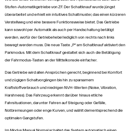
Stufen-Automatikgetriebe von ZF. Der Schaltknauf wurde jüngst
überarbeitet und erhielt ein intuitives Schaltmuster, das einen kürzeren
Verstellweg und eine bessere Funktionsweise bietet. Das Getriebe
kann sowohl per Automatik als auch per Handschaltung betätigt
werden, wofür der Getriebehebel lediglich von rechts nach links
bewegt werden muss. Die neue Taste „P“ am Schaltknauf aktiviert den
Parkmodus. Mit dem Schaltknauf gestaltet sich auch die Betätigung
der Fahrmodus-Tasten an der Mittelkonsole einfacher.
Das Getriebe wird allen Ansprüchen gerecht, beginnend bei Komfort
und zügigen Schaltvorgängen bis hin zu sparsamem
Kraftstoffverbrauch und niedrigen NVH-Werten (Noise, Vibration,
Harshness). Das Fahrzeug erkennt darüber hinaus etliche
Fahrsituationen, darunter Fahren auf Steigung oder Gefälle,
Notbremsungen oder enge Kurven, und wählt dementsprechend die
optimalen Gangstufen.
Im Modus Manual Normal schaltet das System automatisch einen