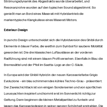
Strömungsdynamik des Abgastrakts wurde überarbeitet, und
Resonanzrohre wurden auf den typischen Sound abgestimmt. So
genießt man an Bord eines Maserati mit Hybridantrieb die
markentypische Klangkulisse eines Maserati Motors.
Exterieur-Design
In puncto Design unterscheidet sich die Hybridversion des Ghibli durch
Elemente in blauer Farbe, die weithin zum Symbol für saubere Mobilität
geworden ist. Die drei klassischen Luftauslässe an der vorderen
Radführung sind mit einem blauen Profil versehen. Ebenfalls in Blau: die
Bremssättel und der Pfeil im Saetta-Logo an der C-Säule.
In Europa wird der Ghibli Hybrid in der neuen Karosseriefarbe Grigio
Evoluzione - ein blau schimmerndes kühles Techno-Grau - präsentiert.
Der Zweischichtlack ist von einigen Sonderserien und von sportlichen
Luxusyachten inspiriert und kommt erst im Sonnenlicht richtig zur
Geltung. Dann beginnen die kleinen Metallpartikel zu funkeln und
lassen das Karosseriedesign in seiner ganzen Schönheit erstrahlen. Die