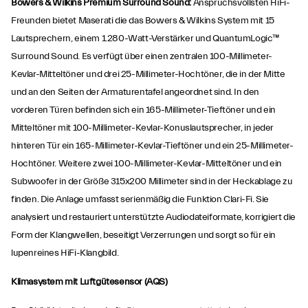
Bowers & Wilkins Premium Surround Sound:
Anspruchsvollsten HiFi-
Freunden bietet Maserati die das Bowers & Wilkins System mit 15
Lautsprechern, einem 1.280-Watt-Verstärker und QuantumLogic™
Surround Sound. Es verfügt über einen zentralen 100-Millimeter-
Kevlar-Mitteltöner und drei 25-Millimeter-Hochtöner, die in der Mitte
und an den Seiten der Armaturentafel angeordnet sind. In den
vorderen Türen befinden sich ein 165-Millimeter-Tieftöner und ein
Mitteltöner mit 100-Millimeter-Kevlar-Konuslautsprecher, in jeder
hinteren Tür ein 165-Millimeter-Kevlar-Tieftöner und ein 25-Millimeter-
Hochtöner. Weitere zwei 100-Millimeter-Kevlar-Mitteltöner und ein
Subwoofer in der Größe 315x200 Millimeter sind in der Heckablage zu
finden. Die Anlage umfasst serienmäßig die Funktion Clari-Fi. Sie
analysiert und restauriert unterstützte Audiodateiformate, korrigiert die
Form der Klangwellen, beseitigt Verzerrungen und sorgt so für ein
lupenreines HiFi-Klangbild.
Klimasystem mit Luftgütesensor (AQS)