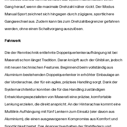
Gang herauf, wenn die maximale Drehzahl näher rückt. Der Modus
Manual Sport zeichnet sich hingegen durch zügigere, sportlichere
Gangwechsel aus. Zudem kann bis zum Drehzahlbegrenzer gefahren
werden, ohne einen Schaltvorgang auszulösen.
Fahrwerk
Die der Renntechnik entlehnte Doppelquerlenkeraufhängung ist bei
Maserati schon längst Tradition. Daran knüpft auch der Ghibli an, jedoch
mit neuen technischen Features. Beginnend beim vollständig aus
Aluminium bestehenden Doppelquerlenker in erhöhter Einbaulage an
der Vorderachse, der für ein agiles, präzises Handling sorgt. Dank der
Systemarchitektur konnten die für das Handling zuständigen
Entwicklungsspezialisten von Maserati eine präzise, komfortable
Lenkung erzielen, die direkt anspricht. An der Hinterachse kommt eine
Multilink-Aufhängung mit fünf Lenkern zum Einsatz (vier davon aus
Aluminium), die einen ausgewogenen Kompromiss aus Komfort und
Sportlichkeit bietet. Das Ansprechverhalten der Stahlfedern und