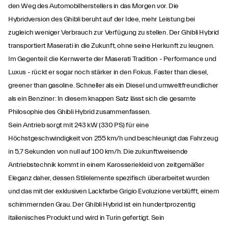
den Weg des Automobilherstellers in das Morgen vor. Die
Hybridversion des Ghibli beruht auf der Idee, mehr Leistung bei
zugleich weniger Verbrauch zur Verfügung zu stellen. Der Ghibli Hybrid
transportiert Maserati in die Zukunft, ohne seine Herkunft zu leugnen.
Im Gegenteil: die Kernwerte der Maserati Tradition - Performance und
Luxus - rückt er sogar noch stärker in den Fokus. Faster than diesel,
greener than gasoline. Schneller als ein Diesel und umweltfreundlicher
als ein Benziner: In diesem knappen Satz lässt sich die gesamte
Philosophie des Ghibli Hybrid zusammenfassen.
Sein Antrieb sorgt mit 243 kW (330 PS) für eine
Höchstgeschwindigkeit von 255 km/h und beschleunigt das Fahrzeug
in 5,7 Sekunden von null auf 100 km/h. Die zukunftweisende
Antriebstechnik kommt in einem Karosseriekleid von zeitgemäßer
Eleganz daher, dessen Stilelemente spezifisch überarbeitet wurden
und das mit der exklusiven Lackfarbe Grigio Evoluzione verblüfft, einem
schimmernden Grau. Der Ghibli Hybrid ist ein hundertprozentig
italienisches Produkt und wird in Turin gefertigt. Sein