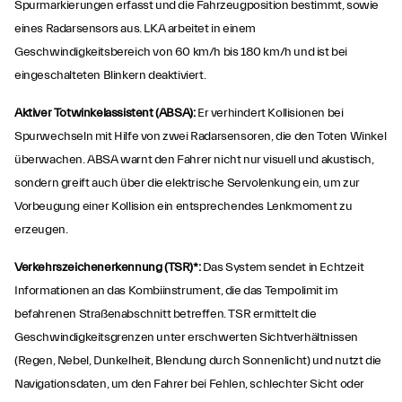
Spurmarkierungen erfasst und die Fahrzeugposition bestimmt, sowie
eines Radarsensors aus. LKA arbeitet in einem
Geschwindigkeitsbereich von 60 km/h bis 180 km/h und ist bei
eingeschalteten Blinkern deaktiviert.
Aktiver Totwinkelassistent (ABSA):
Er verhindert Kollisionen bei
Spurwechseln mit Hilfe von zwei Radarsensoren, die den Toten Winkel
überwachen. ABSA warnt den Fahrer nicht nur visuell und akustisch,
sondern greift auch über die elektrische Servolenkung ein, um zur
Vorbeugung einer Kollision ein entsprechendes Lenkmoment zu
erzeugen.
Verkehrszeichenerkennung (TSR)*:
Das System sendet in Echtzeit
Informationen an das Kombiinstrument, die das Tempolimit im
befahrenen Straßenabschnitt betreffen. TSR ermittelt die
Geschwindigkeitsgrenzen unter erschwerten Sichtverhältnissen
(Regen, Nebel, Dunkelheit, Blendung durch Sonnenlicht) und nutzt die
Navigationsdaten, um den Fahrer bei Fehlen, schlechter Sicht oder