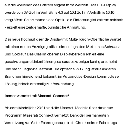
auf die Vorlieben des Fahrers abgestimmt werden. Das HD-Display
wurde von 8,4 Zoll im Verhältnis 4:3 auf 10,1 Zoll im Verhältnis 16:10
vergrößert. Seine rahmenlose Optik - die Einfassung ist extrem schlank
- erzielt eine zeitgemäße, puristische Anmutung.
Das neue hochauflösende Display mit Multi-Touch-Oberfläche wartet
mit einer neuen Anzeigegrafik in einer eleganten Mixtur aus Schwarz
und Gold auf. Das Glas im oberen Displaybereich erhielt eine
geschwungene Linienführung, so dass es weniger kantig erscheint
und mehr Eleganz ausstrahlt. Die optische Wirkung ist aus anderen
Branchen hinreichend bekannt, im Automotive-Design kommt diese
Lösung jedoch erstmalig zur Anwendung.
Immer vernetzt mit Maserati Connect*
Ab dem Modelljahr 2021 sind alle Maserati Modelle über das neue
Programm Maserati Connect vernetzt. Dank der permanenten
Vernetzung weiß der Fahrer genau, ob ein Check seines Fahrzeugs