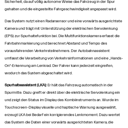
Sicherheit, da auf völlig autonome Weise das Fahrzeug in der Spur
gehalten und die eingestellte Fahrgeschwindigkeit angepasst wird.
Das System nutzt einen Radarsensor und eine vorwärts ausgerichtete
Kamera und trägt mit Unterstützung der elektrischen Servolenkung
(EPS) zur Spurhaltefunktion bei. Die Multifunktionskamera erfasst die
Fahrbahnmarkierung und berechnet Abstand und Tempo des
vorausfahrenden Verkehrsteilnehmers. Der Autobahnassistent
umfasst die Verarbeitung von Verkehrsinformationen und eine „Hands-
On“-Erkennung am Lenkrad. Der Fahrer kann jederzeit eingreifen,
wodurch das System abgeschaltet wird.
Spurhalteassistent (LKA):
Er hält das Fahrzeug automatisch in der
Spurmitte. Dazu greift er direkt über die elektrische Servolenkung ein
und zeigt den Status im Display des Kombiinstruments an. Wurde im
Touchscreen-Display visuelle und haptische Warnung ausgewählt,
erzeugt LKA bei Bedarf ein korrigierendes Lenkmoment. Dazu wertet
das System die Daten einer vorwärts ausgerichteten Kamera, die