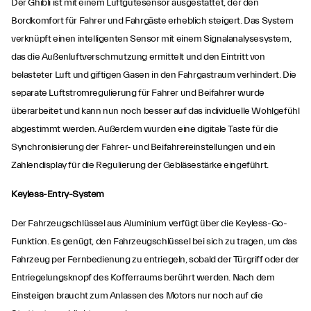
Der Ghibli ist mit einem Luftgütesensor ausgestattet, der den
Bordkomfort für Fahrer und Fahrgäste erheblich steigert. Das System
verknüpft einen intelligenten Sensor mit einem Signalanalysesystem,
das die Außenluftverschmutzung ermittelt und den Eintritt von
belasteter Luft und giftigen Gasen in den Fahrgastraum verhindert. Die
separate Luftstromregulierung für Fahrer und Beifahrer wurde
überarbeitet und kann nun noch besser auf das individuelle Wohlgefühl
abgestimmt werden. Außerdem wurden eine digitale Taste für die
Synchronisierung der Fahrer- und Beifahrereinstellungen und ein
Zahlendisplay für die Regulierung der Gebläsestärke eingeführt.
Keyless-Entry-System
Der Fahrzeugschlüssel aus Aluminium verfügt über die Keyless-Go-
Funktion. Es genügt, den Fahrzeugschlüssel bei sich zu tragen, um das
Fahrzeug per Fernbedienung zu entriegeln, sobald der Türgriff oder der
Entriegelungsknopf des Kofferraums berührt werden. Nach dem
Einsteigen braucht zum Anlassen des Motors nur noch auf die