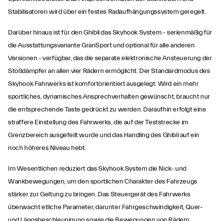
Stabilisatoren wird über ein festes Radaufhängungssystem geregelt.
Darüber hinaus ist für den Ghibli das Skyhook System - serienmäßig für
die Ausstattungsvariante GranSport und optional für alle anderen
Versionen - verfügbar, das die separate elektronische Ansteuerung der
Stoßdämpfer an allen vier Rädern ermöglicht. Der Standardmodus des
Skyhook Fahrwerks ist komfortorientiert ausgelegt. Wird ein mehr
sportliches, dynamisches Ansprechverhalten gewünscht, braucht nur
die entsprechende Taste gedrückt zu werden. Daraufhin erfolgt eine
straffere Einstellung des Fahrwerks, die auf der Teststrecke im
Grenzbereich ausgefeilt wurde und das Handling des Ghibli auf ein
noch höheres Niveau hebt.
Im Wesentlichen reduziert das Skyhook System die Nick- und
Wankbewegungen, um den sportlichen Charakter des Fahrzeugs
stärker zur Geltung zu bringen. Das Steuergerät des Fahrwerks
überwacht etliche Parameter, darunter Fahrgeschwindigkeit, Quer-
und Längsbeschleunigung sowie die Bewegungen von Rädern,