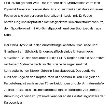
Exklusivität gerecht wird. Das Interieur der Hybridversion vermittelt
Dynamik bereits auf den ersten Blick. Zu verdanken ist das exklusiven
Features wie den vorderen Sportsitzen in Leder mit 12-Wege-
Verstellung und Kopfstütze mit integriertem Schleudertraumaschutz,
dem Sportlenkrad mit Alu-Schaltpaddeln und den Sportpedalen aus
Stahl.
Der Ghibli Hybrid ist in den Ausstattungsvarianten GranLusso und
GranSport erhältlich, die länderspezifisch einige Unterschiede
aufweisen. Bei den Versionen für die EMEA-Region sind die Sportsitze
mit feinem Vollnarbenleder in Naturfarbe bezogen und mit
kontrastfarbenen Steppnähten in Blau abgesetzt. Das gestickte
Dreizack-Logo an den Kopfstützen ist ebenfalls in Blau. Die gleiche
Farbstellung ist auch an den Türverkleidungen und der Armaturentafel
zu finden. Das Blau, das dem Interieur eine freundliche, zeitgemäße
Anmutung verleiht, knüpft unverkennbar an die Gestaltungsdetails der
Karosserie an.