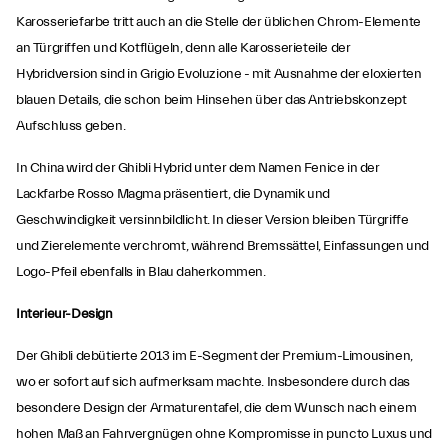
Karosseriefarbe tritt auch an die Stelle der üblichen Chrom-Elemente
an Türgriffen und Kotflügeln, denn alle Karosserieteile der
Hybridversion sind in Grigio Evoluzione - mit Ausnahme der eloxierten
blauen Details, die schon beim Hinsehen über das Antriebskonzept
Aufschluss geben.
In China wird der Ghibli Hybrid unter dem Namen Fenice in der
Lackfarbe Rosso Magma präsentiert, die Dynamik und
Geschwindigkeit versinnbildlicht. In dieser Version bleiben Türgriffe
und Zierelemente verchromt, während Bremssättel, Einfassungen und
Logo-Pfeil ebenfalls in Blau daherkommen.
Interieur-Design
Der Ghibli debütierte 2013 im E-Segment der Premium-Limousinen,
wo er sofort auf sich aufmerksam machte. Insbesondere durch das
besondere Design der Armaturentafel, die dem Wunsch nach einem
hohen Maß an Fahrvergnügen ohne Kompromisse in puncto Luxus und