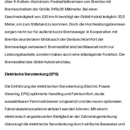
über 4-Kolben-Aluminium-Festsattelbremsen von Brembo mit
Bremsscheiben der Größe 345x28 Millimeter. Bei einer
Geschwindigkeit von 100 km/h benötigt der Ghibli Hybrid lediglich 35,5
Meter, um zum Stillstand zu kommen. Doch die Hochleistungsbremsen
sorgen nicht nur für äußerst kurze Bremswege: In Kooperation mit
Brembo wurde beim Ghibli auch der Geräuschkomfort der
Bremsanlage verbessert. Bremssättel sind bei Maserati nicht nur
Leistungsbauteile, sondern haben auch eine stilprägende Funktion. Die
Bremssättel des Ghibli Hybrid sind blau.
Elektrische Servolenkung (EPS)
Die Einführung der elektrischen Servolenkung (Electric Power
Steering, EPS) optimierte Handling und Fahrkomfort, da die
auswählbaren Fahrmodi besser umgesetzt und die neuen optionalen
Fahrerassistenzsysteme aktiviert werden können. Mit einem
elektronisch angesteuerten Stellglied an der Zahnstangenlenkung
überzeugt die elektrische Servolenkung durch einfache Bauweise und