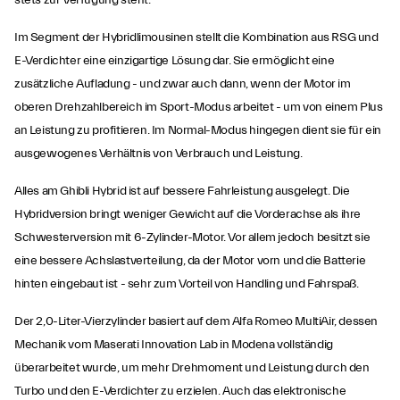
stets zur Verfügung steht.
Im Segment der Hybridlimousinen stellt die Kombination aus RSG und
E-Verdichter eine einzigartige Lösung dar. Sie ermöglicht eine
zusätzliche Aufladung - und zwar auch dann, wenn der Motor im
oberen Drehzahlbereich im Sport-Modus arbeitet - um von einem Plus
an Leistung zu profitieren. Im Normal-Modus hingegen dient sie für ein
ausgewogenes Verhältnis von Verbrauch und Leistung.
Alles am Ghibli Hybrid ist auf bessere Fahrleistung ausgelegt. Die
Hybridversion bringt weniger Gewicht auf die Vorderachse als ihre
Schwesterversion mit 6-Zylinder-Motor. Vor allem jedoch besitzt sie
eine bessere Achslastverteilung, da der Motor vorn und die Batterie
hinten eingebaut ist - sehr zum Vorteil von Handling und Fahrspaß.
Der 2,0-Liter-Vierzylinder basiert auf dem Alfa Romeo MultiAir, dessen
Mechanik vom Maserati Innovation Lab in Modena vollständig
überarbeitet wurde, um mehr Drehmoment und Leistung durch den
Turbo und den E-Verdichter zu erzielen. Auch das elektronische