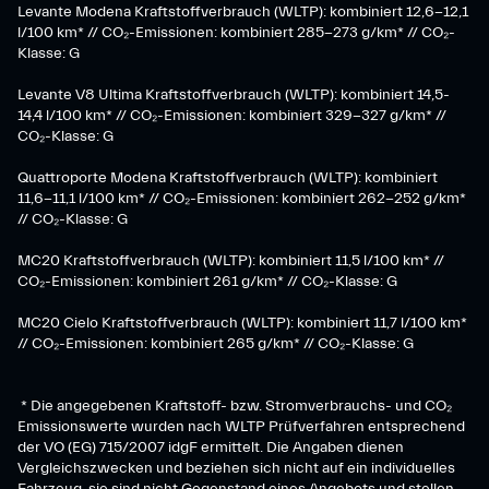
Levante Modena Kraftstoffverbrauch (WLTP): kombiniert 12,6-12,1
l/100 km* // CO₂-Emissionen: kombiniert 285-273 g/km*​ // CO₂-
Klasse: G
​Levante V8 Ultima Kraftstoffverbrauch (WLTP): kombiniert 14,5-
14,4 l/100 km* // CO₂-Emissionen: kombiniert 329-327 g/km* //
CO₂-Klasse: G
Quattroporte Modena Kraftstoffverbrauch (WLTP): kombiniert
11,6-11,1 l/100 km* // CO₂-Emissionen: kombiniert 262-252 g/km*
// CO₂-Klasse: G
MC20 Kraftstoffverbrauch (WLTP): kombiniert 11,5 l/100 km* //
CO₂-Emissionen: kombiniert 261 g/km* // CO₂-Klasse: G
MC20 Cielo Kraftstoffverbrauch (WLTP): kombiniert 11,7 l/100 km*
// CO₂-Emissionen: kombiniert 265 g/km* // CO₂-Klasse: G
* Die angegebenen Kraftstoff- bzw. Stromverbrauchs- und CO₂
Emissionswerte wurden nach WLTP Prüfverfahren entsprechend
der VO (EG) 715/2007 idgF ermittelt. Die Angaben dienen
Vergleichszwecken und beziehen sich nicht auf ein individuelles