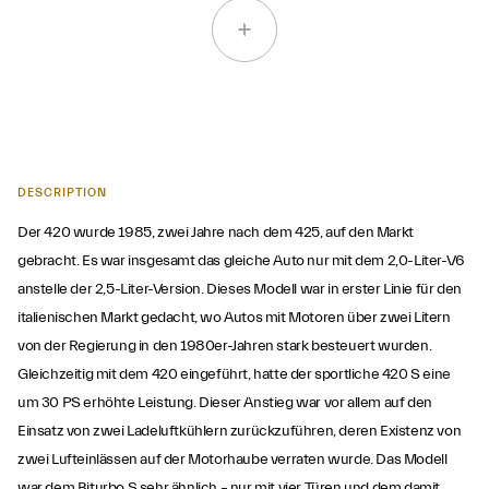
DESCRIPTION
Der 420 wurde 1985, zwei Jahre nach dem 425, auf den Markt
gebracht. Es war insgesamt das gleiche Auto nur mit dem 2,0-Liter-V6
anstelle der 2,5-Liter-Version. Dieses Modell war in erster Linie für den
italienischen Markt gedacht, wo Autos mit Motoren über zwei Litern
von der Regierung in den 1980er-Jahren stark besteuert wurden.
Gleichzeitig mit dem 420 eingeführt, hatte der sportliche 420 S eine
um 30 PS erhöhte Leistung. Dieser Anstieg war vor allem auf den
Einsatz von zwei Ladeluftkühlern zurückzuführen, deren Existenz von
zwei Lufteinlässen auf der Motorhaube verraten wurde. Das Modell
war dem Biturbo S sehr ähnlich – nur mit vier Türen und dem damit