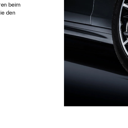
ren beim
die den