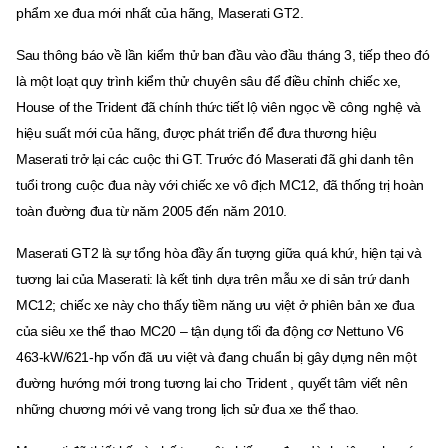
phẩm xe đua mới nhất của hãng, Maserati GT2.
Sau thông báo về lần kiểm thử ban đầu vào đầu tháng 3, tiếp theo đó
là một loạt quy trình kiểm thử chuyên sâu để điều chỉnh chiếc xe,
House of the Trident đã chính thức tiết lộ viên ngọc về công nghệ và
hiệu suất mới của hãng, được phát triển để đưa thương hiệu
Maserati trở lại các cuộc thi GT. Trước đó Maserati đã ghi danh tên
tuổi trong cuộc đua này với chiếc xe vô địch MC12, đã thống trị hoàn
toàn đường đua từ năm 2005 đến năm 2010.
Maserati GT2 là sự tổng hòa đầy ấn tượng giữa quá khứ, hiện tại và
tương lai của Maserati: là kết tinh dựa trên mẫu xe di sản trứ danh
MC12; chiếc xe này cho thấy tiềm năng ưu việt ở phiên bản xe đua
của siêu xe thể thao MC20 – tận dụng tối đa động cơ Nettuno V6
463-kW/621-hp vốn đã ưu việt và đang chuẩn bị gây dựng nên một
đường hướng mới trong tương lai cho Trident , quyết tâm viết nên
những chương mới vẻ vang trong lịch sử đua xe thể thao.