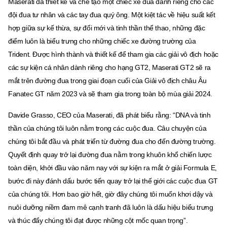
Maserati đã thiết kế và chế tạo một chiếc xe đua dành riêng cho các
đội đua tư nhân và các tay đua quý ông. Một kiệt tác về hiệu suất kết
hợp giữa sự kế thừa, sự đổi mới và tinh thần thể thao, những đặc
điểm luôn là biểu trưng cho những chiếc xe đường trường của
Trident. Được hình thành và thiết kế để tham gia các giải vô địch hoặc
các sự kiện cá nhân dành riêng cho hạng GT2, Maserati GT2 sẽ ra
mắt trên đường đua trong giai đoạn cuối của Giải vô địch châu Âu
Fanatec GT năm 2023 và sẽ tham gia trong toàn bộ mùa giải 2024.
Davide Grasso, CEO của Maserati, đã phát biểu rằng: “DNA và tinh
thần của chúng tôi luôn nằm trong các cuộc đua. Câu chuyện của
chúng tôi bắt đầu và phát triển từ đường đua cho đến đường trường.
Quyết định quay trở lại đường đua nằm trong khuôn khổ chiến lược
toàn diện, khởi đầu vào năm nay với sự kiện ra mắt ở giải Formula E,
bước đi này đánh dấu bước tiến quay trở lại thế giới các cuộc đua GT
của chúng tôi. Hơn bao giờ hết, giờ đây chúng tôi muốn khơi dậy và
nuôi dưỡng niềm đam mê cạnh tranh đã luôn là dấu hiệu biểu trưng
và thúc đẩy chúng tôi đạt được những cột mốc quan trọng”.