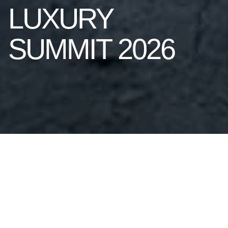
LUXURY
SUMMIT 2026
Từ ngày 17 đến 19 tháng 5 tại Borgo
Egnazia, Maserati mang đến tầm nhìn về chuẩn
mực xa xỉ đương đại tại một trong những hội nghị
thượng đỉnh có tầm ảnh hưởng lớn nhất thế giới
dành cho ngành công nghiệp xa xỉ.