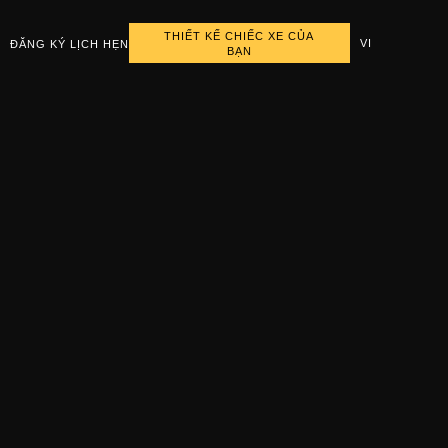
THIẾT KẾ CHIẾC XE CỦA
VI
ĐĂNG KÝ LỊCH HẸN
BẠN