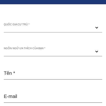
QUỐC GIA CƯ TRÚ *
NGÔN NGỮ ƯA THÍCH CỦA BẠN *
Tên *
E-mail