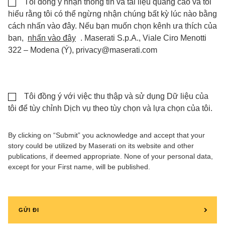
Tôi đồng ý nhận thông tin và tài liệu quảng cáo và tôi
hiểu rằng tôi có thể ngừng nhận chúng bất kỳ lúc nào bằng
cách nhấn vào đây. Nếu bạn muốn chọn kênh ưa thích của
bạn,
nhấn vào đây
. Maserati S.p.A., Viale Ciro Menotti
322 – Modena (Ý), privacy@maserati.com
Tôi đồng ý với việc thu thập và sử dụng Dữ liệu của
tôi để tùy chỉnh Dịch vụ theo tùy chọn và lựa chọn của tôi.
By clicking on “Submit” you acknowledge and accept that your
story could be utilized by Maserati on its website and other
publications, if deemed appropriate. None of your personal data,
except for your First name, will be published.
GỬI ĐI