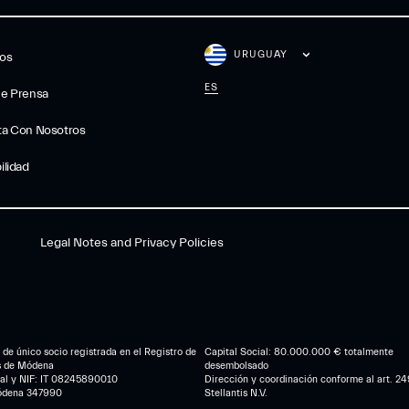
URUGUAY
gos
ES
De Prensa
ta Con Nosotros
ilidad
Legal Notes and Privacy Policies
de único socio registrada en el Registro de
Capital Social: 80.000.000 € totalmente
s de Módena
desembolsado
cal y NIF: IT 08245890010
Dirección y coordinación conforme al art. 249
ódena 347990
Stellantis N.V.