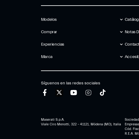
Modelos
Catálo
Comprar
Notas 
Experiencias
Contac
Marca
Accesib
Síguenos en las redes sociales
Maserati S.p.A.
Sociedad 
Viale Ciro Menotti, 322 – 41121, Módena (MO), Italia
Empresa
Cód. Fis
R.E.A. M