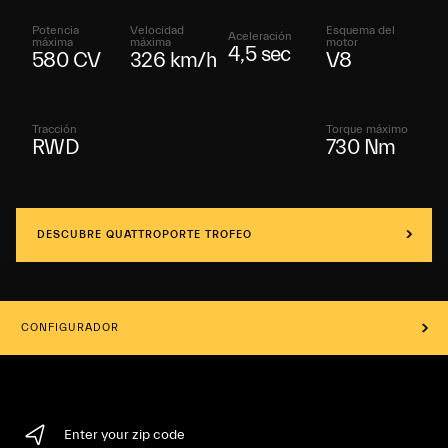
Potencia
Velocidad
Esquema del
Aceleración
máxima
máxima
motor
4,5 sec
580 CV
326 km/h
V8
Tracción
Torque máximo
RWD
730 Nm
DESCUBRE QUATTROPORTE TROFEO
CONFIGURADOR
Enter your zip code