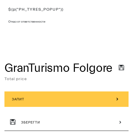
${p("PH_TYRES_POPUP")}
Отказ от ответственности
GranTurismo Folgore
Services
Total price
ЗАПИТ
ЗБЕРЕГТИ