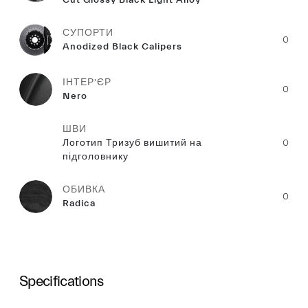
Cut Glossy Black Light Alloy
СУПОРТИ
0
Anodized Black Calipers
ІНТЕР'ЄР
0
Nero
ШВИ
Логотип Тризуб вишитий на
0
підголовнику
ОБИВКА
0
Radica
Specifications