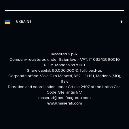
UKRAINE
Maserati S.p.A.
Company registered under Italian law - VAT: IT 08245890010
R.E.A. Modena 347990
Share capital: 80.000.000 €, fully paid-up
Corporate office: Viale Ciro Menotti, 322 – 41121, Modena (MO),
Italy
Direction and coordination under Article 2497 of the Italian Civil
Code: Stellantis N.V.
maserati@pec.fcagroup.com
www.maserati.com