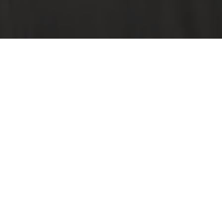
спорт
Де б Ви не були, Maserati привертає погляди. Культовий гоночний
стиль відображається в кожній аеродинамічній лінії. А коли Ви
обираєте такі аксесуари, як карбонові накладки на пороги або
зовнішній карбоновий пакет, які додають додаткових штрихів
гоночної естетики, Ви тонко підкреслюєте справжню сутність свого
GranTurismo.