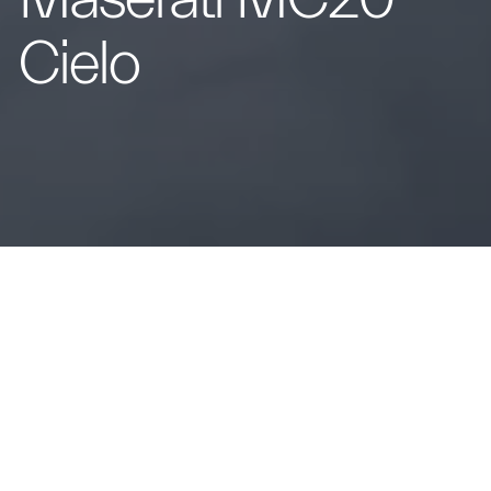
Cielo
Суперспортивний автомобіль MC20, тепер також
spyder: Maserati представляє MC20 Cielo, єдиний у
своєму роді автомобіль, який забезпечує
продуктивність справжнього суперспортивного
автомобіля разом із цілісним і захоплюючим
задоволенням від водіння. небачених раніше.