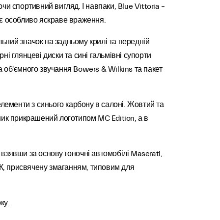
 спортивний вигляд. І навпаки, Blue Vittoria –
яє особливо яскраве враження.
льний значок на задньому крилі та передній
рні глянцеві диски та сині гальмівні супорти
а об'ємного звучання Bowers & Wilkins та пакет
елементи з синього карбону в салоні. Жовтий та
вник прикрашений логотипом MC Edition, а в
взявши за основу гоночні автомобілі Maserati,
НК, присвячену змаганням, типовим для
ку.