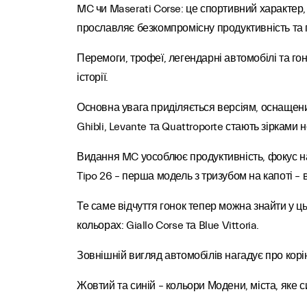
MC чи Maserati Corse: це спортивний характер
прославляє безкомпромісну продуктивність та 
Перемоги, трофеї, легендарні автомобілі та го
історії.
Основна увага приділяється версіям, оснащени
Ghibli, Levante та Quattroporte стають зірками
Видання MC уособлює продуктивність, фокус на
Tipo 26 – перша модель з тризубом на капоті – в
Те саме відчуття гонок тепер можна знайти у ц
кольорах: Giallo Corse та Blue Vittoria.
Зовнішній вигляд автомобілів нагадує про кор
Жовтий та синій – кольори Модени, міста, яке 