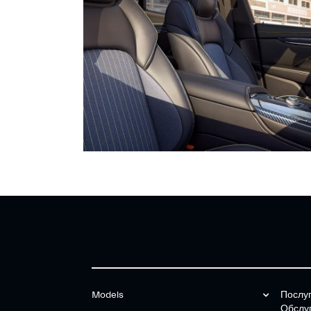
Models
Послу
Обслу