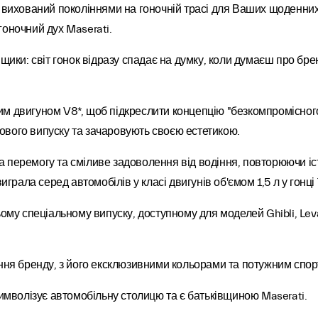
, вихований поколіннями на гоночній трасі для Ваших щоденни
гоночний дух Maserati.
нщики: світ гонок відразу спадає на думку, коли думаєш про бре
м двигуном V8*, щоб підкреслити концепцію "безкомпромісного
 нового випуску та зачаровують своєю естетикою.
 перемогу та сміливе задоволення від водіння, повторюючи іст
играла серед автомобілів у класі двигунів об'ємом 1,5 л у гонці 
ьому спеціальному випуску, доступному для моделей Ghibli, Lev
іння бренду, з його ексклюзивними кольорами та потужним спо
символізує автомобільну столицю та є батьківщиною Maserati.