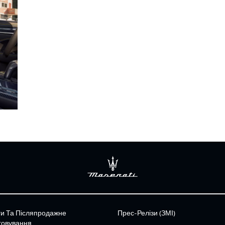
ги Та Післяпродажне
Прес-Релізи (ЗМІ)
говування