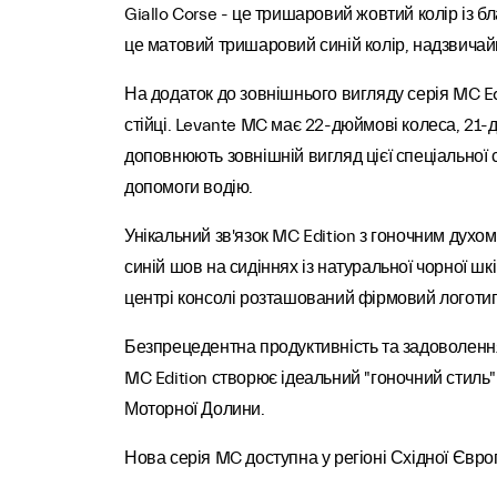
Giallo Corse - це тришаровий жовтий колір із 
це матовий тришаровий синій колір, надзвичай
На додаток до зовнішнього вигляду серія MC Edi
стійці. Levante MC має 22-дюймові колеса, 21-дю
доповнюють зовнішній вигляд цієї спеціальної с
допомоги водію.
Унікальний зв'язок MC Edition з гоночним духо
синій шов на сидіннях із натуральної чорної шк
центрі консолі розташований фірмовий логотип
Безпрецедентна продуктивність та задоволення
MC Edition створює ідеальний "гоночний стиль"
Моторної Долини.
Нова серія MC доступна у регіоні Східної Європ