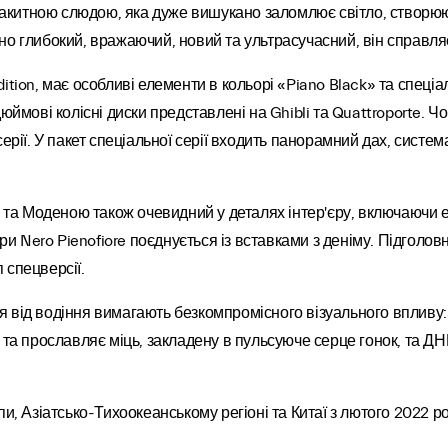
блакитною слюдою, яка дуже вишукано заломлює світло, створюючи
но глибокий, вражаючий, новий та ультрасучасний, він справл
tion, має особливі елементи в кольорі «Piano Black» та спеціа
ймові колісні диски представлені на Ghibli та Quattroporte. Чо
ерії. У пакет спеціальної серії входить панорамний дах, систем
м та Моденою також очевидний у деталях інтер'єру, включаючи 
іри Nero Pienofiore поєднується із вставками з деніму. Підголо
 спецверсії.
 від водіння вимагають безкомпромісного візуального впливу: 
 та прославляє міць, закладену в пульсуюче серце гонок, та Д
и, Азіатсько-Тихоокеанському регіоні та Китаї з лютого 2022 ро