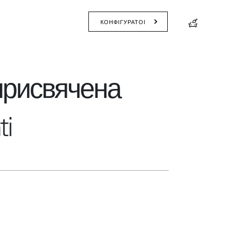
КОНФІГУРАТОР
 присвячена
ti