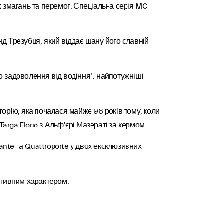
х змагань та перемог. Спеціальна серія MC
нд Трезубця, який віддає шану його славній
 задоволення від водіння": найпотужніші
орію, яка почалася майже 96 років тому, коли
Targa Florio з Альф'єрі Мазераті за кермом.
ante та Quattroporte у двох ексклюзивних
ртивним характером.