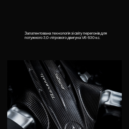
Запатентована технологія зі світу перегонів для
потужного 3,0-літрового двигуна V6 630 к.с.