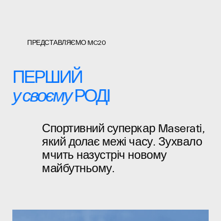
ПРЕДСТАВЛЯЄМО MC20
ПЕРШИЙ
у своєму
РОДІ
Спортивний суперкар Maserati,
який долає межі часу. Зухвало
мчить назустріч новому
майбутньому.