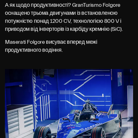
А як щодо продуктивності? GranTurismo Folgore
оснащено трьома двигунами із встановленою
потужністю понад 1200 CV, технологією 800 V і
приводом від інверторів із карбіду кремнію (SiC).
Maserati Folgore висуває вперед межі
продуктивного водіння.