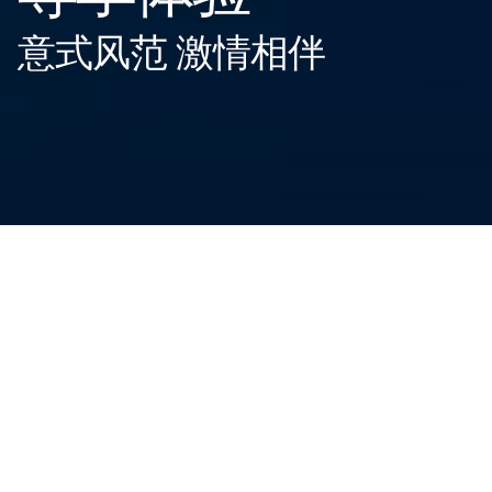
意式风范 激情相伴
2024年12月3日，上海——
意式态度先锋玛莎拉蒂宣布，与Sparco建立
合作伙伴关系，助力品牌赛事部门的卓越发展。
三叉戟品牌的拥趸们，期待能在每一次赛道体验中享受到出色性能、
创新科技、卓越品质和独特设计。与全球领先的赛车装备及技术服装
品牌Sparco的合作，源于双方对卓越追求的共同愿景。此次携手强化
了玛莎拉蒂在公路和赛道领域的创新力和优雅风范，为赛车爱好者们
带来高品质的专业装备。