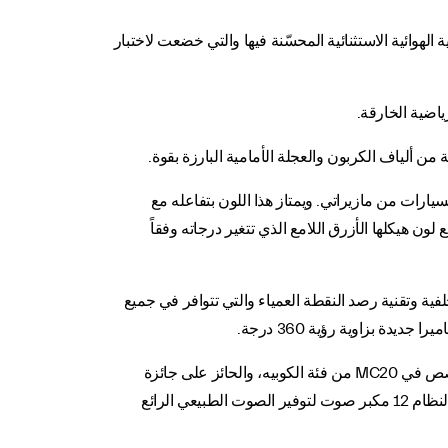
لهوائية الاستثنائية المحسّنة فيها والتي خضعت لاختبار
من ألياف الكربون والعجلة الأمامية البارزة بقوة.
Acqua المعدني المطلي على ثلاث طبقات والذي يندرج في إطار برنامج Fuoriserie لتخصيص السيارات من مازيراتي. ويمتاز هذا اللون بتفاعله مع
قاعدة السيارة بلون رمادي فاتح مستوحى من هوية MC20 الرياضية، لتتماهى مع لون هيكلها الأزرق اللامع الذي تتغير درجاته وفقاً
فية وتقنية رصد النقطة العمياء والتي تتوافر في جميع
وتم تزويد سيارة MC20 Cielo بنظام صوت Sonus faber الفائق كميزة اختيارية. وحرصت الشركة على تحديث نظام الصوت المخصص في MC20 من فئة الكوبيه، والحائز على جائزة
الجمعية الأوروبية لتقنيات الصوت والصورة، بما يلبي المتطلبات الصوتية الفريدة وتموضع مقصورة القيادة في السيارة، حيث يشمل النظام 12 مكبر صوت لتوفير الصوت الطبيعي الرائع