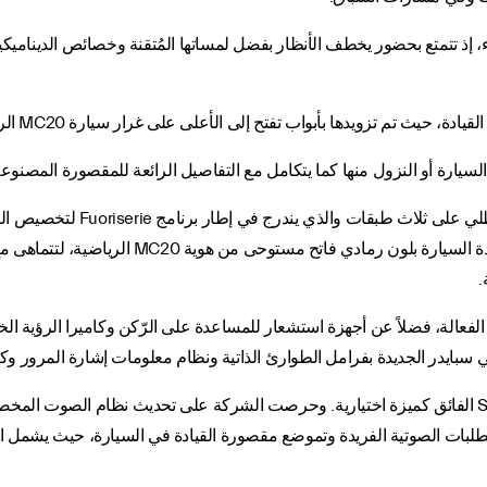
 إذ تتمتع بحضور يخطف الأنظار بفضل لمساتها المُتقنة وخصائص الديناميكية ا
 تم تزويدها بأبواب تفتح إلى الأعلى على غرار سيارة MC20 الرياضية الخارقة.
لسيارة أو النزول منها كما يتكامل مع التفاصيل الرائعة للمقصورة المصنوعة 
وتتفرّد نُسخة الإطلاق بلون marina
الإضاءة مما يعطي السيارة مظهراً لا مثيل له. وتأتي 
.
فعالة، فضلاً عن أجهزة استشعار للمساعدة على الرّكن وكاميرا الرؤية الخل