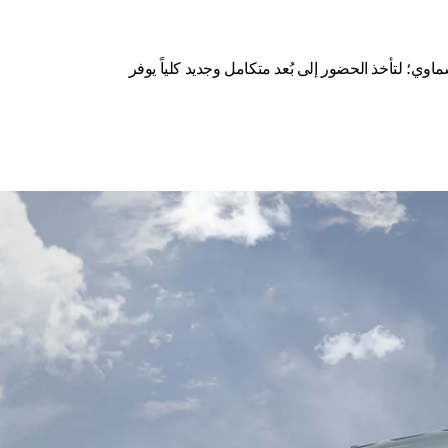
وي؛ لتأخذ الحضور إلى بُعد متكامل وجديد كلياً يوفر