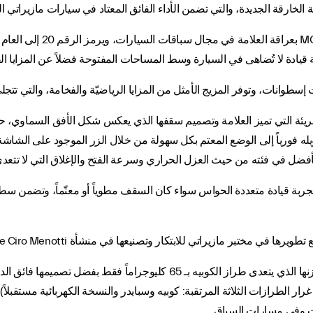
ن الملامح التصميميّة الجريئة التي تميز العلامة وتصميم سقفها الذي يعكس شكل الأفق 
وفر هذه المزايا التقنية المتميزة لسيارة MC20 Cielo تجربة قيادة متعددة الحواس سواء كان السقف مطوياً 
تي للابتكار وتصنيعها في منشأة Viale Ciro Menotti التاريخية، على غرار طراز كوبيه.
وتسعى MC20 Cielo لتقديم تجربة مثالية، حيث تمتاز بوزنها الذي يتعدى طراز الك
 الطرازات الثلاثة المرتقبة: كوبيه وسبايدر والنسخة الكهربائية مستقبلاً)،
ات وفي مسارات السباق.