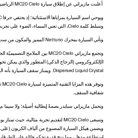
أعلنت مازيراتي عن إطلاق سيارة MC20 Cielo الرياضية الخارقة الجديدة، والتي تضمن الأداء الفائق المعتاد في سيارات مازيراتي المتميزة والتي توفر تجربة قيادة لا تُضاهى.
وتسلط كلمة Cielo، التي تعني السماء، الضوء على تجربة قيادة لا تُضاهى في السيارة وسط المساحات المفتوحة فضلاً عن المزايا الفائقة المعتادة في طرازات الكوبيه.
وتأتي السيارة بمحرك Nettuno المميز والمكون من ست إسطوانات، وتوفر المزيج الأمثل من المزايا الرياضيّة والفخامة، والتي تتجلى في خاصية السقف الزجاجي المبتكر القابل للطي.
وتجمع مازيراتي MC20 Cielo بي
Dispersed Liquid Crystal. ويمتاز سقف السيارة بأنه الأفضل في فئته من حيث العزل الحراري وسرعة الفتح والإغلاق التي لا تتعدى 12 ثانية.
وت
شفافية السقف.
وتحمل مازيراتي سبايدر بصمةً إيطالية أصيلة؛ ولا سيما مع تطويرها في مختبر مازيرا
ويضمن هيكل السيارة المصنوع من ألياف الكربون (على غرار
استطاعة مذهل، مما يتيح قدرة تحكم هائلة على الطرق