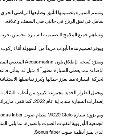
وتتسم السيارة بتصميمها الأنيق وطابعها الرياضي الجريء،
شامل في نفق الرياح في حالتي طي السقف وإغلاقه.
وتساهم جميع الملامح التصميمية للسيارة بتحسين تجربة القيادة، حيث
ويوفر تصميم هذه الأبواب مزيداً من السهولة أثناء ركوب ا
لحركة السيارة مما يعزز جمالها ويُبرز تفاصيلها الاستثنائية
ويحمل الطراز الجديد مجموعة كبيرة من أنظمة السّلامة ال
إصدارات السيارة منذ بداية عام 2022، كما تتفرد مازيراتي سبايدر الجديدة بفرامل الطوارئ الذاتية ونظام معلومات إشارة المرور وكاميرا جديدة بزاوية رؤية 360 درجة.
الذي يميز أنظمة صوت Sonus faber.