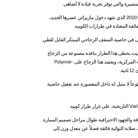
ويوحي اسم السيارة بمزاياها الاستثنائية؛ إذ يحتفي حرفا MC بعراقة العلامة في مجال سباقات السيارات، ويرمز الرقم 20 إلى العام 2020 الذي شهد دخول مازيراتي عصرها الجديد،
السماوي، حيث يحظى هذا الطراز بنافذة مصنوعة من الزجاج
الإلكتروكرومي (الزجاج الذكي) المتطور والذي يمكن تحويله فورياً إلى الوضع المعتم بكل سهولة من خلال الزر الموجود على الشاشة المركزية، ويعتمد هذا الزجاج على Polymer-
أو معتّماً، وتضمن سطوعاً لا مثيل له داخل المقصورة عند تفعيل خاصية
وبيه بـ 65 كليوجراماً فقط بفضل تصميمها فائق الدقة والجهود الاحترافية طوال مراحل تصميم السيارة.
 صلابة التوائية فائقة فضلاً عن معدل وزن إلى