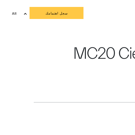
سجل اهتمامك
AR
EN
لمي الأول لسيارة مازيراتي MC20 Cielo