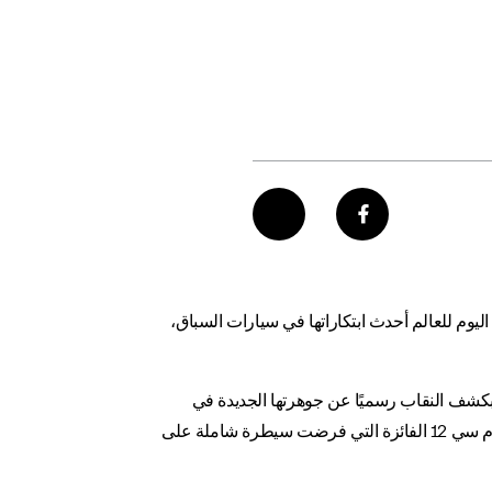
اتي اليوم للعالم أحدث ابتكاراتها في سيارات السباق،
ي بكشف النقاب رسميًا عن جوهرتها الجديدة في
التكنولوجيا والأداء المصمّمة خصّيصًا لإعادة العلامة إلى مسابقات جي تي. فقد سبق لها أن حققت شهرة واسعة هناك بفضل سيارة أم سي 12 الفائزة التي فرضت سيطرة شاملة على