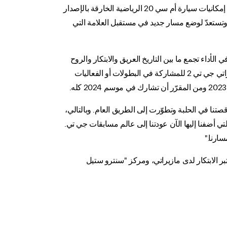
تجسّد مازيراتي جي تي 2 خلاصة فريدة لماضي مازيراتي وحاضرها ومستقبلها إذ ترتكز على ميراث أم سي 12 الحي؛ وتحظى بأفضل إمكانيات سيارة أم سي 20 الرياضية الخارقة بالإصدار
 أقصى مستويات الأداء؛ وتستعدّ لوضع مسار جديد في مستقبل العلامة التي
أداء تجمع ما بين التاريخ العريق والابتكار والروح
الرياضية، وكلها ميّزات لطالما كانت تزخر بها سيارات السباقات وسيارات الطرقات العامة من مازيراتي. وإذ تم ابتكار وتصميم مازيراتي جي تي 2 للمشاركة في البطولات أو الفعاليات
.
تنا في الحلبة وتطوّرت إلى الطريق العام. وبالتالي،
تي أضفنا إليها الآن عودتنا إلى عالم مسابقات جي تي.
ارنا."
 الابتكار لدى مازيراتي، ومركز "سنترو ستيل