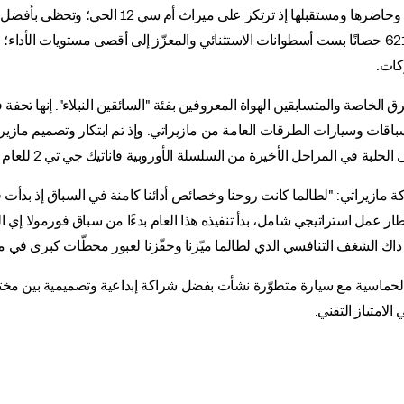
المخصّص للسباق، بفضل محرّك "نيتونو" 463 كيلوواط/621 حصانًا بست أسطوانات الاستثنائي والمعزّز إلى
كات.
ة والمتسابقين الهواة المعروفين بفئة "السائقين النبلاء". إنها تحفة في ال
للعام 2023 ومن المقرّر أن تشارك في موسم 2024 كله
 مازيراتي: "لطالما كانت روحنا وخصائص أدائنا كامنة في السباق إذ بدأت قص
ار عمل استراتيجي شامل، بدأ تنفيذه هذا العام بدءًا من سباق فورمولا إي ال
اك الشغف التنافسي الذي لطالما ميّزنا وحفّزنا لعبور محطّات كبرى في مس
الحماسية مع سيارة متطوّرة نشأت بفضل شراكة إبداعية وتصميمية بين مختبر
الامتياز التقني.