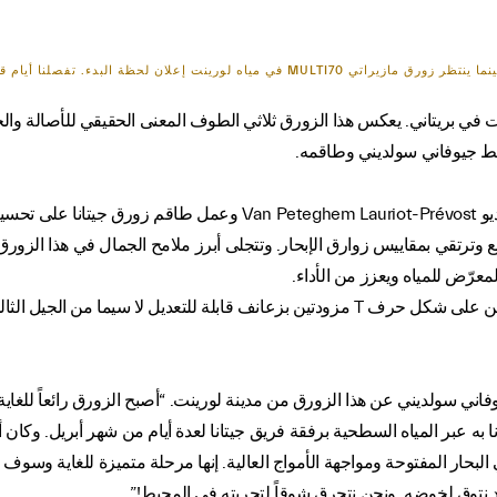
ء. تفصلنا أيام قليلة فقط عن بدء اختبار أتلانتيك.
طط جيوفاني سولديني وطاقمه.
صُمم هذا الزورق ثلاثي الطوف في الأصل من قبل استوديو  Lauriot-Prévost
براعة التصنيع وترتقي بمقاييس زوارق الإبحار. وتتجلى أبرز ملامح الجمال في هذا 
ويتمثل التطوير الأهم في تحويل دفتي الزورق إلى زعنفتين على شكل حرف T مزودتين بزعانف قاب
مياه!” يحدثنا جيوفاني سولديني عن هذا الزورق من مدينة لورينت. “أصبح الزورق رائعاً 
ه عبر المياه السطحية برفقة فريق جيتانا لعدة أيام من شهر أبريل. وكان أ
لبحار المفتوحة ومواجهة الأمواج العالية. إنها مرحلة متميزة للغاية وسوف
تحدٍ نتوق لخوضه. ونحن نتحرق شوقاً لتجربته في المحيط!”