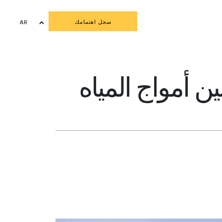
سجل اهتمامك
AR
EN