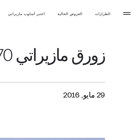
الطرازات
العروض الحالية
اختبر أسلوب مازیراتي
زورق مازيراتي Multi70 مستعد للطيران بين أمواج المياه
29 مايو, 2016