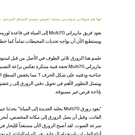
فها هو جيوفاني سولديني يستعد لخوض موسم السباق الموعود بينما ينتظر زورق مازيراتي MULTI70 في مياه لورينت إعلان لحظة البد
ويستطيع الآن أن يواجه تحديات المحيطات تماماً كما خ
مازيراتي Multi70 تحفة فنية مبتكرة تعكس 
جناحيه ودفتيه على شكل الحرف T مما يخفض السطح المعرّض للمياه ويعزز من الأداء.
بإتاحة فرص غير مسبوقة.
“يعود زورق Multi70 بحلته الجديدة إلى ال
الفائت. وقبل أن يصل الزورق إلى مكانه المخصص، أبحرنا ب
سرعة الصوت. لقد أصبح الزورق الآن مستعداً للإبحار في ا
أثناء الطيران باستخدام الزعانف في المياه الهادئة. إنه 