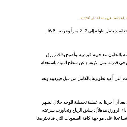
يعود فريق مازيراتي Multi70 إلى المياه في قاعدة لورينت في بريتاني. يعكس هذا الزورق ثلاثي الطوف المعنى الحقيقي للأصالة والحداثة إذ يصل طوله إلى 21.2 متراً وعرضه 16.8
Van Peteghem وعمل طاقم زورق جيتانا على تحسينه بالتعاون مع جيوم فيردييه. وأصبح بذلك زورق
الزورق في قدرته على الارتفاع عن سطح المياه باستخدام
لة للتعديل لا سيما من الجيل الثالث التي أُعيد تطويرها بالكامل من قبل فيردييه وتعد
للغاية بعد أن أجرينا له عملية تجميلية للوجه خلال الشهر
داء الزورق مذهلاً إذ سابق الرياح وتجاوزت سرعته
 تساعدنا على مواجهة كافة الصعوبات التي قد تعترضنا