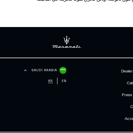
SAUDI ARABIA
Dealer
AR
EN
Cat
Press
C
Acce