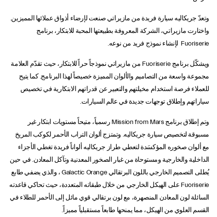
وتعدّ جريكاليه سيارة فريدة من مازيراتي صنعت لإرضاء أذواق عملائها المميزين.
واختارت مازيراتي، الشركة المعروفة بطبيعتها المحبة للابتكار، برنامج
Fuoriserie لإنشاء نموذج فريد من نوعه.
ويشكّل برنامج Fuoriserie من مازيراتي نموذجاً حراً للابتكار، حيث تقدّم العلامة
مجموعة واسعة من التصاميم والألوان المميزة خصيصاً لهذا البرنامج. كما يتيح
للعملاء فرصة استخدام مخيلتهم والتعبير عن قدراتهم الابتكارية في تخصيص
سياراتهم وإطلاق توجهات جديدة في عالم السيارات.
وتم إطلاق برنامج Mission from Mars رسمياً، متيحاً مستويات ابتكار غير
مسبوقة لتخصيص سيارة جريكاليه. وتمتزج ألوان التراب الأحمر لكوكب المريخ
مع ألوان صخوره المؤكسَدة لتعطي طراز جريكاليه ألواناً فريدة تغطي الأجزاء
الداخلية والخارجية ومستوحاة من غبار الصخور المعدنية وتآكل المعادن. في حين
يُطلى التصميم الخارجي باللون البرتقالي Galactic Orange ، والذي يضفي طابع
Fuoriserie على الهيكل الخارجي من خلال طبقاته المتعددة، حيث تحاكي قاعدته
السائلة لون المعادن المنصهرة، مع لون برتقالي قوي مائل إلى الأحمر للطلاء في
القسم العلوي من الهيكل، مما يمنحها طابعاً مستقبلياً مميزاً.