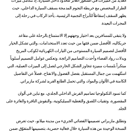
العديد من الميزات في الشعور العابر للحدود داخل السيارة، إذ تتكامل ميزات
الطراز المخصص مع خريطة النجوم المدمجة بسقف السيارة الداخلي، حيث
يظهر السقف إسقاطاً للأبراج النجمية الرئيسية، يأخذ الركاب في رحلة إلى
المجرات البعيدة.
ولا يتبقى للمسافرين بعد اختيار وجهتهم إلا الاستمتاع بالرحلة على مقاعد
جريكاليه، الأفضل ضمن فئتها من حيث تعدد الاستخدامات، والتي تشكل الخيار
الأفضل لتصميم السيارة المستوحى من التيارات الكهربائية لكوكب المريخ
وبدلات رواد الفضاء وأحدث التصاميم الرائجة. وتعكس عوامل التصميم أسلوباً
مبتكراً بلمسات مميزة تتجاوز الشكل الخارجي لتصل إلى الميزات العملية، التي
استُلهمت من جمال المستقبل بفضل الفضول والانفتاح، فضلاً عن التفاصيل
الكامنة في الألوان والمواد، والتي تحمل الطابع الفريد لشركة مازيراتي.
كما تسود التكنولوجيا تصاميم الفرش الداخلي الجلدي، مع تباين في ألوان
المقصورة، وتقنيات اللصق والتغطية السيليكونية، والنقوش النافرة والغائرة على
الجلد.
وتطلق مازيراتي تصميمها الفضائي الجريء من مدينة ميلانو، حيث تعرض
النسخة الوحيدة من هذه السيارة خلال فعالية حصرية، بتصميمها المتفوّق ضمن