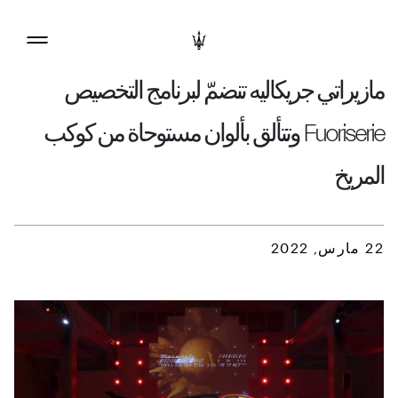
مازيراتي جريكاليه تنضمّ لبرنامج التخصيص
Fuoriserie وتتألق بألوان مستوحاة من كوكب
المريخ
22 مارس, 2022