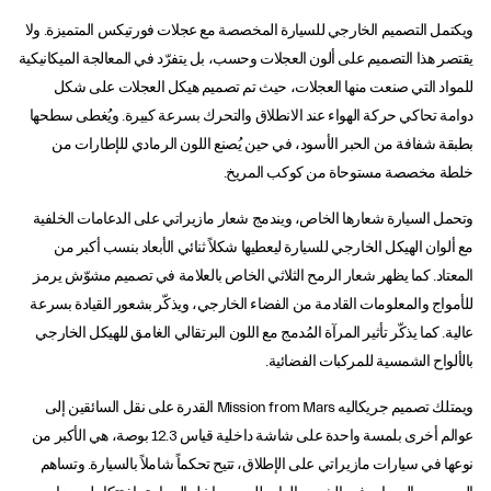
ويكتمل التصميم الخارجي للسيارة المخصصة مع عجلات فورتيكس المتميزة. ولا
يقتصر هذا التصميم على ألون العجلات وحسب، بل يتفرّد في المعالجة الميكانيكية
للمواد التي صنعت منها العجلات، حيث تم تصميم هيكل العجلات على شكل
دوامة تحاكي حركة الهواء عند الانطلاق والتحرك بسرعة كبيرة. ويُغطى سطحها
بطبقة شفافة من الحبر الأسود، في حين يُصنع اللون الرمادي للإطارات من
خلطة مخصصة مستوحاة من كوكب المريخ.
وتحمل السيارة شعارها الخاص، ويندمج شعار مازيراتي على الدعامات الخلفية
مع ألوان الهيكل الخارجي للسيارة ليعطيها شكلاً ثنائي الأبعاد بنسب أكبر من
المعتاد. كما يظهر شعار الرمح الثلاثي الخاص بالعلامة في تصميم مشوّش يرمز
للأمواج والمعلومات القادمة من الفضاء الخارجي، ويذكّر بشعور القيادة بسرعة
عالية. كما يذكّر تأثير المرآة المُدمج مع اللون البرتقالي الغامق للهيكل الخارجي
بالألواح الشمسية للمركبات الفضائية.
ويمتلك تصميم جريكاليه Mission from Mars القدرة على نقل السائقين إلى
عوالم أخرى بلمسة واحدة على شاشة داخلية قياس 12.3 بوصة، هي الأكبر من
نوعها في سيارات مازيراتي على الإطلاق، تتيح تحكماً شاملاً بالسيارة. وتساهم