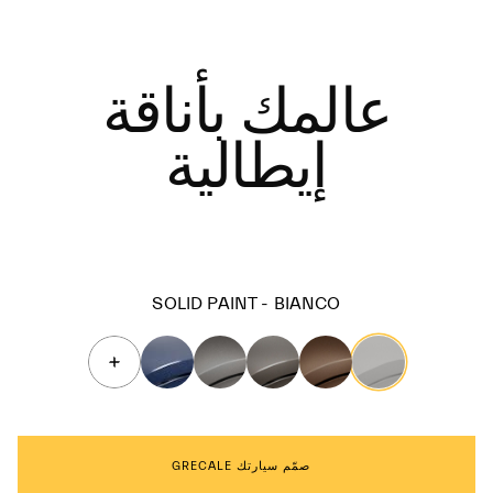
عالمك بأناقة
إيطالية
SOLID PAINT - BIANCO
صمّم سيارتك GRECALE