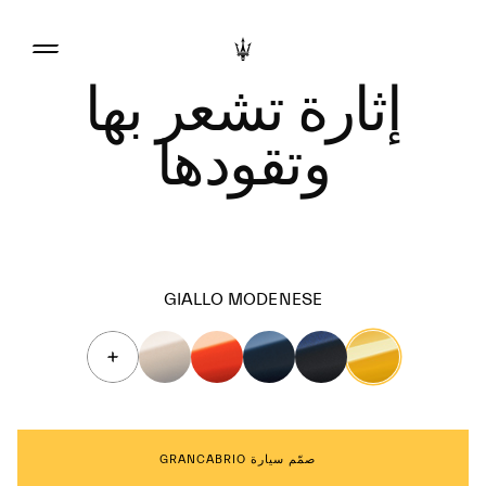
إثارة تشعر بها
وتقودها
GIALLO MODENESE
صمّم سيارة GRANCABRIO