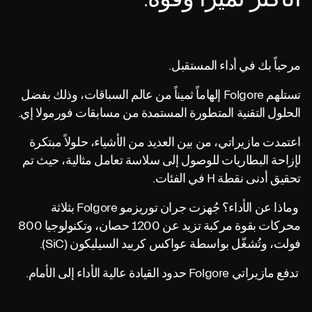
مرحباً بك في أداء المستقبل.
تستلهم Folgore إلهاماً ثميناً من عالم السباقات، وذلك بفضل
الحلول التقنية المتطورة المستمدة من مسابقات فورمولا إي.
اعتمدت مازيراتي، من بين العديد من الأشياء، حلولاً مبتكرة
لإزاحة البطاريات للوصول إلى سلاسة تعامل مثالية، حيث تم
تحقيق أدنى نقطة H في الفئات.
وماذا عن الأداء؟ جُهزت جران توريزمو Folgore بثلاثة
محركات بقوة مركبة تزيد عن 1200 حصان، وتكنولوجيا 800
فولت، وتُشغّل بواسطة عواكس كربيد السيليكون (SiC).
تدفع مازيراتي Folgore حدود القيادة عالية الأداء إلى الأمام.