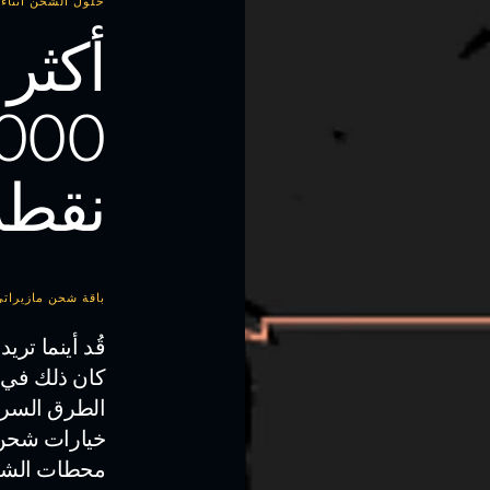
حلول الشحن أثناء ا
أكثر
.000
نقط
باقة شحن مازيراتي في الأمك
قُد أينما تري
كان ذلك في 
خيارات شحن 
محطات الشحن 