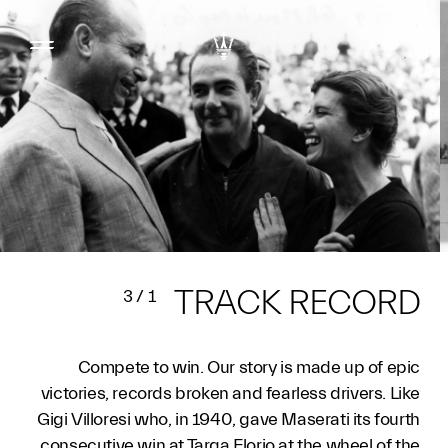
TRACK RECORD
3
/
1
Compete to win. Our story is made up of epic
victories, records broken and fearless drivers. Like
Gigi Villoresi who, in 1940, gave Maserati its fourth
consecutive win at Targa Florio at the wheel of the