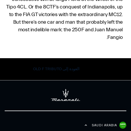
Tipo 4CL. Or the 8CTF’s conquest of Indianapolis, up
to the FIA GT victories with the extraordinary MC12.
But there’s one car and man that probably left the
most indelible mark: the 250F and Juan Manuel
Fangio.
العودة إلى OLD F TRIBUTO
SAUDI ARABIA